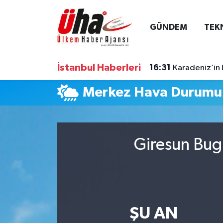
GÜNDEM
TEK
İstanbul Nöbetçi Eczaneler
İstanbul Hava Durumu
İstanbul Haberleri
16:31
Karadeniz’in 
İstanbul Namaz Vakitleri
Merkez Hava Durumu
İstanbul Trafik Yoğunluk Haritası
Süper Lig Puan Durumu ve Fikstür
Giresun Bugü
Tüm Manşetler
Son Dakika Haberleri
ŞU AN
Haber Arşivi