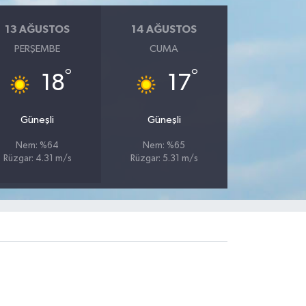
13 AĞUSTOS
14 AĞUSTOS
PERŞEMBE
CUMA
°
°
18
17
Güneşli
Güneşli
Nem: %64
Nem: %65
Rüzgar: 4.31 m/s
Rüzgar: 5.31 m/s