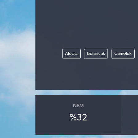
Alucra
Bulancak
Çamoluk
NEM
%32