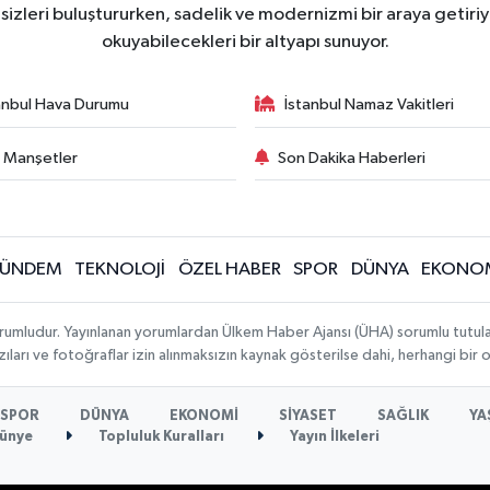
zleri buluştururken, sadelik ve modernizmi bir araya getiriyo
okuyabilecekleri bir altyapı sunuyor.
anbul Hava Durumu
İstanbul Namaz Vakitleri
 Manşetler
Son Dakika Haberleri
ÜNDEM
TEKNOLOJİ
ÖZEL HABER
SPOR
DÜNYA
EKONO
rumludur. Yayınlanan yorumlardan Ülkem Haber Ajansı (ÜHA) sorumlu tutulamaz.
ıları ve fotoğraflar izin alınmaksızın kaynak gösterilse dahi, herhangi bir
SPOR
DÜNYA
EKONOMİ
SİYASET
SAĞLIK
YA
ünye
Topluluk Kuralları
Yayın İlkeleri