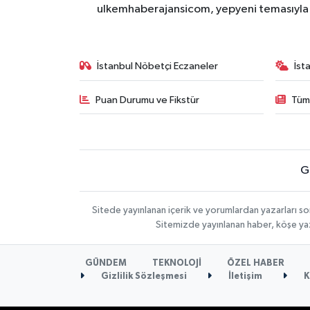
ulkemhaberajansicom, yepyeni temasıyla si
İstanbul Nöbetçi Eczaneler
İst
Puan Durumu ve Fikstür
Tüm
G
Sitede yayınlanan içerik ve yorumlardan yazarları so
Sitemizde yayınlanan haber, köşe yaz
GÜNDEM
TEKNOLOJİ
ÖZEL HABER
Gizlilik Sözleşmesi
İletişim
K