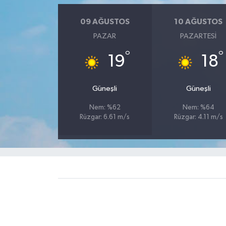
09 AĞUSTOS
10 AĞUSTOS
PAZAR
PAZARTESI
°
°
19
18
Güneşli
Güneşli
Nem: %62
Nem: %64
Rüzgar: 6.61 m/s
Rüzgar: 4.11 m/s