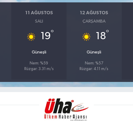
11 AĞUSTOS
12 AĞUSTOS
SALI
ÇARŞAMBA
°
°
19
18
Güneşli
Güneşli
Nem: %59
Nem: %57
Rüzgar: 3.31 m/s
Rüzgar: 4.11 m/s