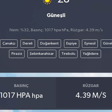
Güneşli
Nem: %32, Basınç: 1017 hpa hPa, Rüzgar: 4.39 m/s
Çanakçı
Dereli
Doğankent
Espiye
Eynesil
Göre
Piraziz
Şebinkarahisar
Tirebolu
Yağlıdere
BASINÇ
RÜZGAR
1017 HPA
4.39 M/S
hpa