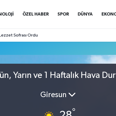
NOLOJİ
ÖZEL HABER
SPOR
DÜNYA
EKON
Lezzet Sofrası Ordu
n, Yarın ve 1 Haftalık Hava D
Giresun
°
28