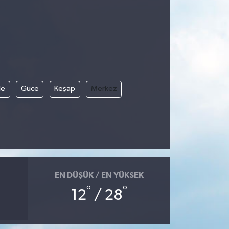
le
Güce
Keşap
Merkez
EN DÜŞÜK / EN YÜKSEK
°
°
12
/ 28