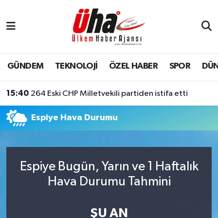
İstanbul Nöbetçi Eczaneler
İstanbul Hava Durumu
GÜNDEM
TEKNOLOJİ
ÖZEL HABER
SPOR
DÜ
İstanbul Namaz Vakitleri
15:40
264 Eski CHP Milletvekili partiden istifa etti
İstanbul Trafik Yoğunluk Haritası
Espiye Hava Durumu
Süper Lig Puan Durumu ve Fikstür
Tüm Manşetler
Espiye Bugün, Yarın ve 1 Haftalık
Hava Durumu Tahmini
Son Dakika Haberleri
Haber Arşivi
ŞU AN