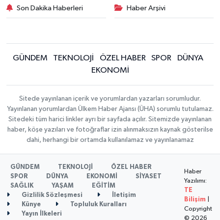
Son Dakika Haberleri
Haber Arşivi
GÜNDEM
TEKNOLOJİ
ÖZEL HABER
SPOR
DÜNYA
EKONOMİ
Sitede yayınlanan içerik ve yorumlardan yazarları sorumludur.
Yayınlanan yorumlardan Ülkem Haber Ajansı (ÜHA) sorumlu tutulamaz.
Sitedeki tüm harici linkler ayrı bir sayfada açılır. Sitemizde yayınlanan
haber, köşe yazıları ve fotoğraflar izin alınmaksızın kaynak gösterilse
dahi, herhangi bir ortamda kullanılamaz ve yayınlanamaz
GÜNDEM
TEKNOLOJİ
ÖZEL HABER
Haber
SPOR
DÜNYA
EKONOMİ
SİYASET
Yazılımı:
SAĞLIK
YAŞAM
EĞİTİM
TE
Gizlilik Sözleşmesi
İletişim
Bilişim
|
Künye
Topluluk Kuralları
Copyright
Yayın İlkeleri
© 2026