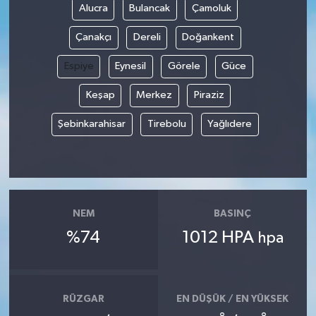
Alucra
Bulancak
Çamoluk
Çanakçı
Dereli
Doğankent
Espiye
Eynesil
Görele
Güce
Keşap
Merkez
Piraziz
Şebinkarahisar
Tirebolu
Yağlıdere
NEM
BASINÇ
%74
1012 HPA
hpa
RÜZGAR
EN DÜŞÜK / EN YÜKSEK