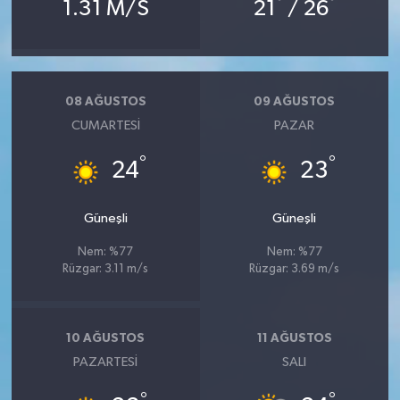
°
°
1.31 M/S
21
/ 26
08 AĞUSTOS
09 AĞUSTOS
CUMARTESI
PAZAR
°
°
24
23
Güneşli
Güneşli
Nem: %77
Nem: %77
Rüzgar: 3.11 m/s
Rüzgar: 3.69 m/s
10 AĞUSTOS
11 AĞUSTOS
PAZARTESI
SALI