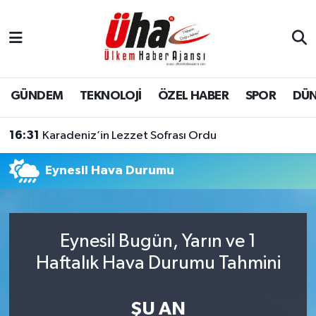
İstanbul Nöbetçi Eczaneler
İstanbul Hava Durumu
GÜNDEM
TEKNOLOJİ
ÖZEL HABER
SPOR
DÜ
İstanbul Namaz Vakitleri
16:31
Karadeniz’in Lezzet Sofrası Ordu
İstanbul Trafik Yoğunluk Haritası
Eynesil Hava Durumu
Süper Lig Puan Durumu ve Fikstür
Tüm Manşetler
Eynesil Bugün, Yarın ve 1
Haftalık Hava Durumu Tahmini
Son Dakika Haberleri
Haber Arşivi
ŞU AN