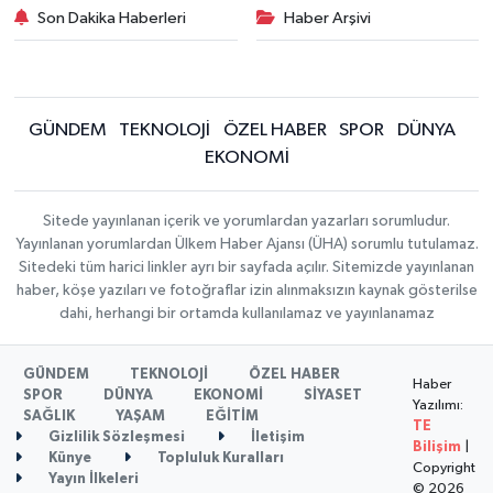
Son Dakika Haberleri
Haber Arşivi
GÜNDEM
TEKNOLOJİ
ÖZEL HABER
SPOR
DÜNYA
EKONOMİ
Sitede yayınlanan içerik ve yorumlardan yazarları sorumludur.
Yayınlanan yorumlardan Ülkem Haber Ajansı (ÜHA) sorumlu tutulamaz.
Sitedeki tüm harici linkler ayrı bir sayfada açılır. Sitemizde yayınlanan
haber, köşe yazıları ve fotoğraflar izin alınmaksızın kaynak gösterilse
dahi, herhangi bir ortamda kullanılamaz ve yayınlanamaz
GÜNDEM
TEKNOLOJİ
ÖZEL HABER
Haber
SPOR
DÜNYA
EKONOMİ
SİYASET
Yazılımı:
SAĞLIK
YAŞAM
EĞİTİM
TE
Gizlilik Sözleşmesi
İletişim
Bilişim
|
Künye
Topluluk Kuralları
Copyright
Yayın İlkeleri
© 2026