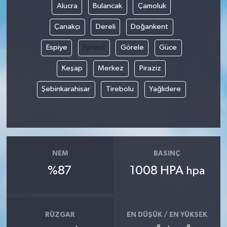
Alucra
Bulancak
Çamoluk
Çanakçı
Dereli
Doğankent
Espiye
Eynesil
Görele
Güce
Keşap
Merkez
Piraziz
Şebinkarahisar
Tirebolu
Yağlıdere
NEM
BASINÇ
%87
1008 HPA
hpa
RÜZGAR
EN DÜŞÜK / EN YÜKSEK