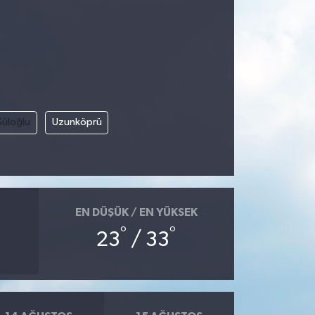
Süloğlu
Uzunköprü
EN DÜŞÜK / EN YÜKSEK
°
°
23
/ 33