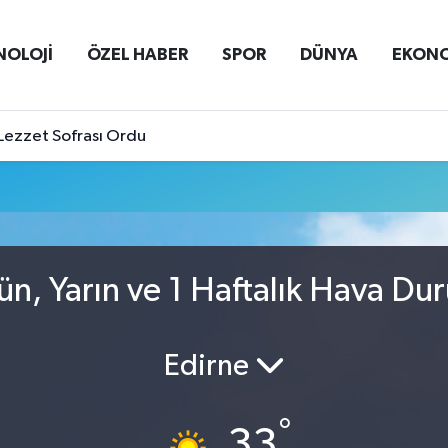
NOLOJİ
ÖZEL HABER
SPOR
DÜNYA
EKON
Lezzet Sofrası Ordu
ün, Yarın ve 1 Haftalık Hava Du
Edirne
°
33