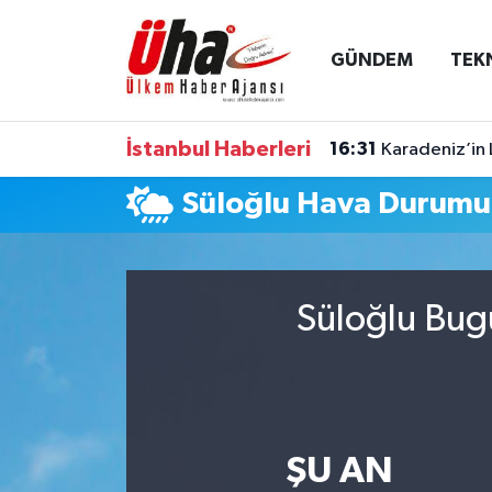
GÜNDEM
TEK
İstanbul Nöbetçi Eczaneler
İstanbul Hava Durumu
İstanbul Haberleri
16:31
Karadeniz’in 
İstanbul Namaz Vakitleri
Süloğlu Hava Durumu
İstanbul Trafik Yoğunluk Haritası
Süper Lig Puan Durumu ve Fikstür
Süloğlu Bug
Tüm Manşetler
Son Dakika Haberleri
ŞU AN
Haber Arşivi