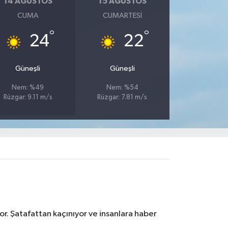
14 AĞUSTOS
15 AĞUSTOS
CUMA
CUMARTESI
°
°
24
22
Güneşli
Güneşli
Nem: %49
Nem: %54
Rüzgar: 9.11 m/s
Rüzgar: 7.81 m/s
r. Şatafattan kaçınıyor ve insanlara haber