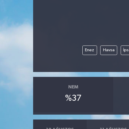
Enez
Havsa
İps
NEM
%37