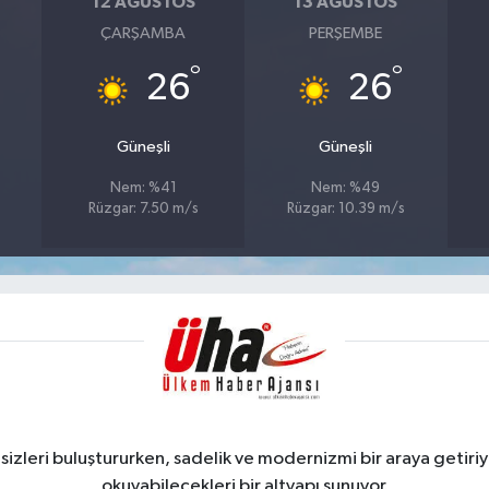
12 AĞUSTOS
13 AĞUSTOS
ÇARŞAMBA
PERŞEMBE
°
°
26
26
Güneşli
Güneşli
Nem: %41
Nem: %49
Rüzgar: 7.50 m/s
Rüzgar: 10.39 m/s
zleri buluştururken, sadelik ve modernizmi bir araya getiriyo
okuyabilecekleri bir altyapı sunuyor.