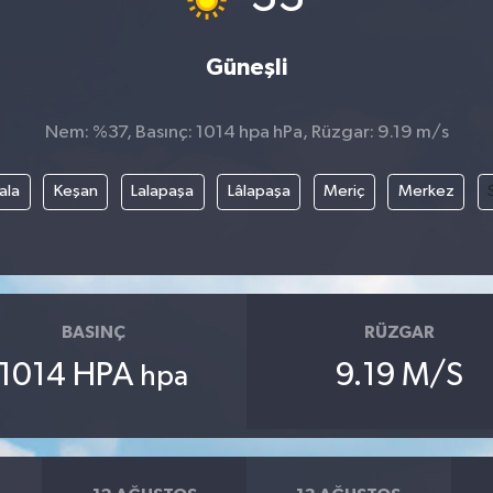
Güneşli
Nem: %37, Basınç: 1014 hpa hPa, Rüzgar: 9.19 m/s
ala
Keşan
Lalapaşa
Lâlapaşa
Meriç
Merkez
BASINÇ
RÜZGAR
1014 HPA
9.19 M/S
hpa