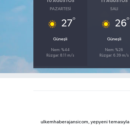
10 AĞUSTOS
11 AĞUSTOS
PAZARTESI
SALI
°
°
27
26
Güneşli
Güneşli
Nem: %44
Nem: %26
Rüzgar: 8.11 m/s
Rüzgar: 6.39 m/s
ulkemhaberajansicom, yepyeni temasıyla si