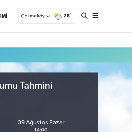
°
28
OMİ
Çekmeköy
rumu Tahmini
09 Ağustos Pazar
14:00