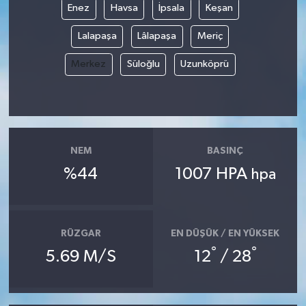
Enez
Havsa
İpsala
Keşan
Lalapaşa
Lâlapaşa
Meriç
Merkez
Süloğlu
Uzunköprü
NEM
BASINÇ
%44
1007 HPA
hpa
RÜZGAR
EN DÜŞÜK / EN YÜKSEK
°
°
5.69 M/S
12
/ 28