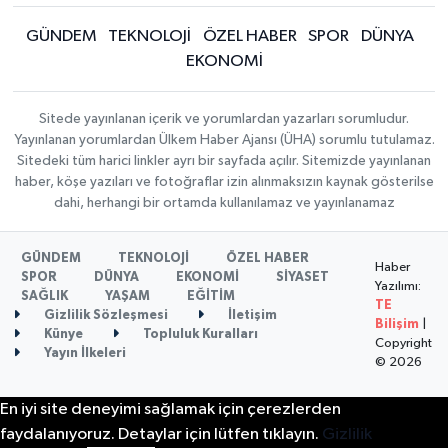
GÜNDEM
TEKNOLOJİ
ÖZEL HABER
SPOR
DÜNYA
EKONOMİ
Sitede yayınlanan içerik ve yorumlardan yazarları sorumludur.
Yayınlanan yorumlardan Ülkem Haber Ajansı (ÜHA) sorumlu tutulamaz.
Sitedeki tüm harici linkler ayrı bir sayfada açılır. Sitemizde yayınlanan
haber, köşe yazıları ve fotoğraflar izin alınmaksızın kaynak gösterilse
dahi, herhangi bir ortamda kullanılamaz ve yayınlanamaz
GÜNDEM
TEKNOLOJİ
ÖZEL HABER
Haber
SPOR
DÜNYA
EKONOMİ
SİYASET
Yazılımı:
SAĞLIK
YAŞAM
EĞİTİM
TE
Gizlilik Sözleşmesi
İletişim
Bilişim
|
Künye
Topluluk Kuralları
Copyright
Yayın İlkeleri
© 2026
En iyi site deneyimi sağlamak için çerezlerden
faydalanıyoruz. Detaylar için lütfen tıklayın.
Gizlilik