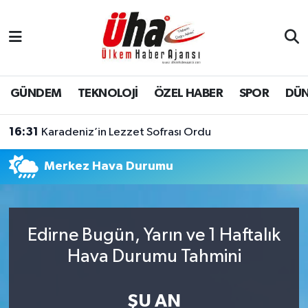
İstanbul Nöbetçi Eczaneler
İstanbul Hava Durumu
GÜNDEM
TEKNOLOJİ
ÖZEL HABER
SPOR
DÜ
İstanbul Namaz Vakitleri
16:31
Karadeniz’in Lezzet Sofrası Ordu
İstanbul Trafik Yoğunluk Haritası
Merkez Hava Durumu
Süper Lig Puan Durumu ve Fikstür
Tüm Manşetler
Edirne Bugün, Yarın ve 1 Haftalık
Hava Durumu Tahmini
Son Dakika Haberleri
Haber Arşivi
ŞU AN