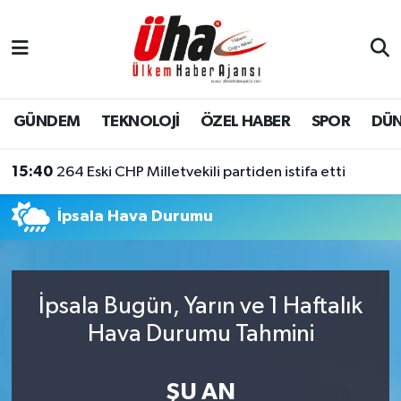
İstanbul Nöbetçi Eczaneler
İstanbul Hava Durumu
GÜNDEM
TEKNOLOJİ
ÖZEL HABER
SPOR
DÜ
İstanbul Namaz Vakitleri
15:40
264 Eski CHP Milletvekili partiden istifa etti
İstanbul Trafik Yoğunluk Haritası
İpsala Hava Durumu
Süper Lig Puan Durumu ve Fikstür
Tüm Manşetler
İpsala Bugün, Yarın ve 1 Haftalık
Hava Durumu Tahmini
Son Dakika Haberleri
Haber Arşivi
ŞU AN