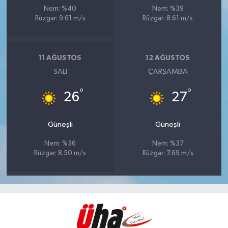
Nem: %40
Nem: %39
Rüzgar: 9.61 m/s
Rüzgar: 8.61 m/s
11 AĞUSTOS
12 AĞUSTOS
SALI
ÇARŞAMBA
°
°
26
27
Güneşli
Güneşli
Nem: %36
Nem: %37
Rüzgar: 8.50 m/s
Rüzgar: 7.69 m/s