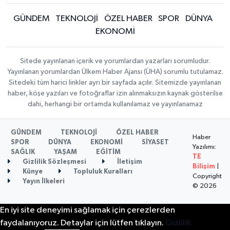
GÜNDEM
TEKNOLOJİ
ÖZEL HABER
SPOR
DÜNYA
EKONOMİ
Sitede yayınlanan içerik ve yorumlardan yazarları sorumludur.
Yayınlanan yorumlardan Ülkem Haber Ajansı (ÜHA) sorumlu tutulamaz.
Sitedeki tüm harici linkler ayrı bir sayfada açılır. Sitemizde yayınlanan
haber, köşe yazıları ve fotoğraflar izin alınmaksızın kaynak gösterilse
dahi, herhangi bir ortamda kullanılamaz ve yayınlanamaz
GÜNDEM
TEKNOLOJİ
ÖZEL HABER
Haber
SPOR
DÜNYA
EKONOMİ
SİYASET
Yazılımı:
SAĞLIK
YAŞAM
EĞİTİM
TE
Gizlilik Sözleşmesi
İletişim
Bilişim
|
Künye
Topluluk Kuralları
Copyright
Yayın İlkeleri
© 2026
En iyi site deneyimi sağlamak için çerezlerden
faydalanıyoruz. Detaylar için lütfen tıklayın.
Gizlilik