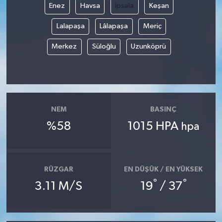
Enez
Havsa
İpsala
Keşan
Lalapaşa
Lâlapaşa
Meriç
Merkez
Süloğlu
Uzunköprü
NEM
BASINÇ
%58
1015 HPA
hpa
RÜZGAR
EN DÜŞÜK / EN YÜKSEK
°
°
3.11 M/S
19
/ 37