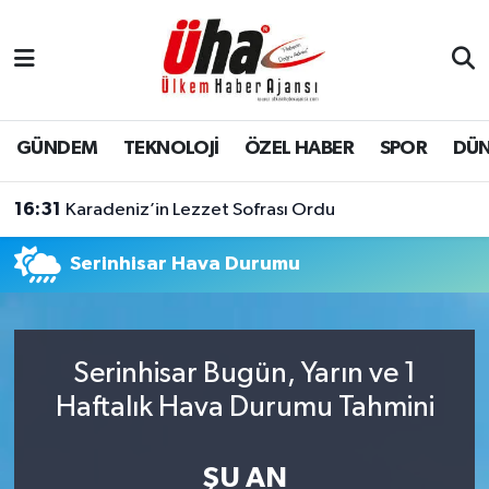
İstanbul Nöbetçi Eczaneler
İstanbul Hava Durumu
GÜNDEM
TEKNOLOJİ
ÖZEL HABER
SPOR
DÜ
İstanbul Namaz Vakitleri
16:31
Karadeniz’in Lezzet Sofrası Ordu
İstanbul Trafik Yoğunluk Haritası
Serinhisar Hava Durumu
Süper Lig Puan Durumu ve Fikstür
Tüm Manşetler
Serinhisar Bugün, Yarın ve 1
Haftalık Hava Durumu Tahmini
Son Dakika Haberleri
Haber Arşivi
ŞU AN