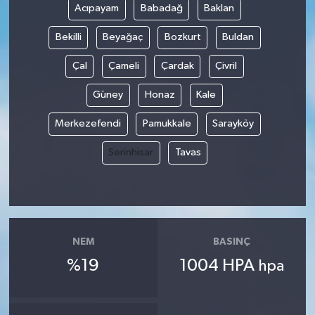
Acıpayam
Babadağ
Baklan
Bekilli
Beyağaç
Bozkurt
Buldan
Çal
Çameli
Çardak
Çivril
Güney
Honaz
Kale
Merkezefendi
Pamukkale
Sarayköy
Serinhisar
Tavas
NEM
BASINÇ
%19
1004 HPA
hpa