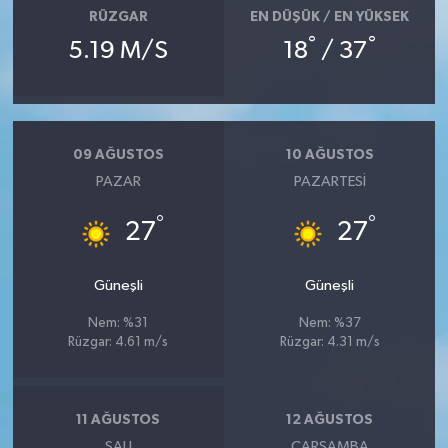
RÜZGAR
EN DÜŞÜK / EN YÜKSEK
°
°
5.19 M/S
18
/ 37
09 AĞUSTOS
10 AĞUSTOS
PAZAR
PAZARTESI
°
°
27
27
Güneşli
Güneşli
Nem: %31
Nem: %37
Rüzgar: 4.61 m/s
Rüzgar: 4.31 m/s
11 AĞUSTOS
12 AĞUSTOS
SALI
ÇARŞAMBA