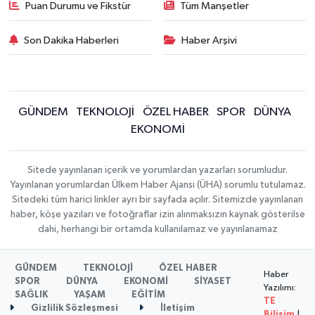
Puan Durumu ve Fikstür
Tüm Manşetler
Son Dakika Haberleri
Haber Arşivi
GÜNDEM
TEKNOLOJİ
ÖZEL HABER
SPOR
DÜNYA
EKONOMİ
Sitede yayınlanan içerik ve yorumlardan yazarları sorumludur.
Yayınlanan yorumlardan Ülkem Haber Ajansı (ÜHA) sorumlu tutulamaz.
Sitedeki tüm harici linkler ayrı bir sayfada açılır. Sitemizde yayınlanan
haber, köşe yazıları ve fotoğraflar izin alınmaksızın kaynak gösterilse
dahi, herhangi bir ortamda kullanılamaz ve yayınlanamaz
GÜNDEM
TEKNOLOJİ
ÖZEL HABER
Haber
SPOR
DÜNYA
EKONOMİ
SİYASET
Yazılımı:
SAĞLIK
YAŞAM
EĞİTİM
TE
Gizlilik Sözleşmesi
İletişim
Bilişim
|