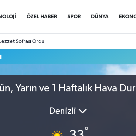
NOLOJİ
ÖZEL HABER
SPOR
DÜNYA
EKON
Lezzet Sofrası Ordu
u
n, Yarın ve 1 Haftalık Hava D
Denizli
°
33