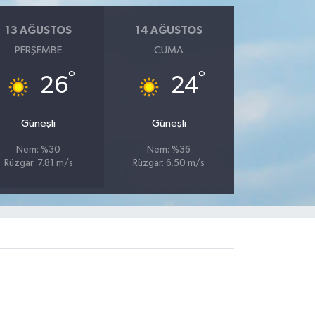
13 AĞUSTOS
14 AĞUSTOS
PERŞEMBE
CUMA
°
°
26
24
Güneşli
Güneşli
Nem: %30
Nem: %36
Rüzgar: 7.81 m/s
Rüzgar: 6.50 m/s