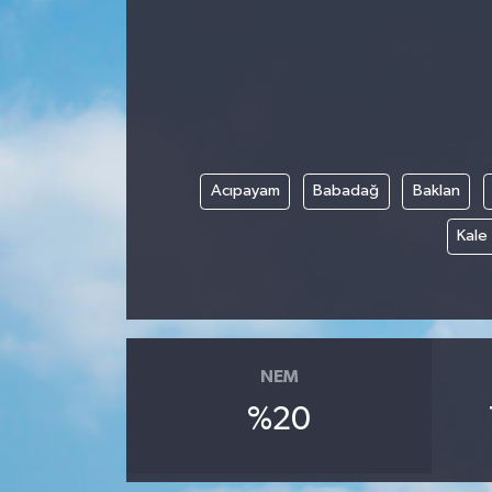
Acıpayam
Babadağ
Baklan
Kale
NEM
%20