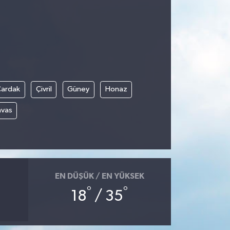
Çardak
Çivril
Güney
Honaz
avas
EN DÜŞÜK / EN YÜKSEK
°
°
18
/ 35