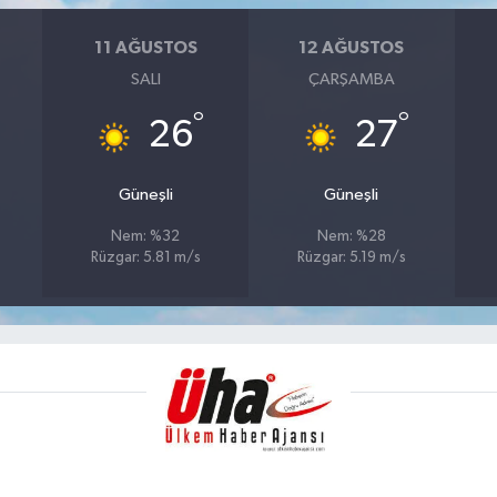
11 AĞUSTOS
12 AĞUSTOS
SALI
ÇARŞAMBA
°
°
26
27
Güneşli
Güneşli
Nem: %32
Nem: %28
Rüzgar: 5.81 m/s
Rüzgar: 5.19 m/s