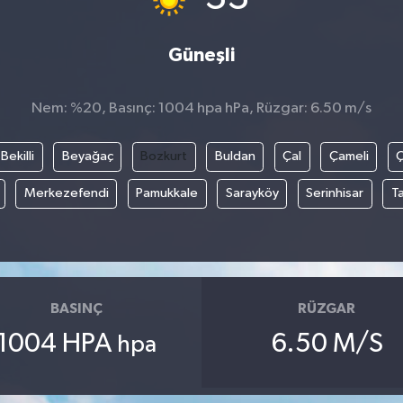
Güneşli
Nem: %20, Basınç: 1004 hpa hPa, Rüzgar: 6.50 m/s
Bekilli
Beyağaç
Bozkurt
Buldan
Çal
Çameli
Merkezefendi
Pamukkale
Sarayköy
Serinhisar
T
BASINÇ
RÜZGAR
1004 HPA
6.50 M/S
hpa