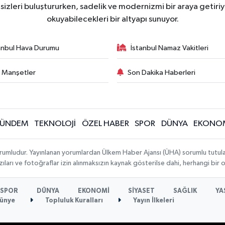
zleri buluştururken, sadelik ve modernizmi bir araya getiriyo
okuyabilecekleri bir altyapı sunuyor.
anbul Hava Durumu
İstanbul Namaz Vakitleri
 Manşetler
Son Dakika Haberleri
ÜNDEM
TEKNOLOJİ
ÖZEL HABER
SPOR
DÜNYA
EKONO
rumludur. Yayınlanan yorumlardan Ülkem Haber Ajansı (ÜHA) sorumlu tutulamaz.
ıları ve fotoğraflar izin alınmaksızın kaynak gösterilse dahi, herhangi bir
SPOR
DÜNYA
EKONOMİ
SİYASET
SAĞLIK
YA
ünye
Topluluk Kuralları
Yayın İlkeleri