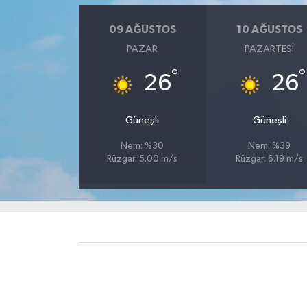
09 AĞUSTOS
10 AĞUSTOS
PAZAR
PAZARTESI
°
°
26
26
Güneşli
Güneşli
Nem: %30
Nem: %39
Rüzgar: 5.00 m/s
Rüzgar: 6.19 m/s