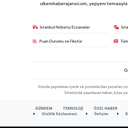
ulkemhaberajansicom, yepyeni temasıyla si
İstanbul Nöbetçi Eczaneler
İst
Puan Durumu ve Fikstür
Tüm
G
Sitede yayınlanan içerik ve yorumlardan yazarları so
Sitemizde yayınlanan haber, köşe yaz
GÜNDEM
TEKNOLOJİ
ÖZEL HABER
Gizlilik Sözleşmesi
İletişim
K