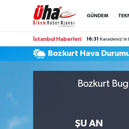
GÜNDEM
TEK
İstanbul Nöbetçi Eczaneler
İstanbul Hava Durumu
İstanbul Haberleri
16:31
Karadeniz’in 
İstanbul Namaz Vakitleri
Bozkurt Hava Durum
İstanbul Trafik Yoğunluk Haritası
Süper Lig Puan Durumu ve Fikstür
Bozkurt Bugü
Tüm Manşetler
Son Dakika Haberleri
ŞU AN
Haber Arşivi