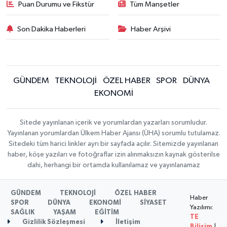
Puan Durumu ve Fikstür
Tüm Manşetler
Son Dakika Haberleri
Haber Arşivi
GÜNDEM
TEKNOLOJİ
ÖZEL HABER
SPOR
DÜNYA
EKONOMİ
Sitede yayınlanan içerik ve yorumlardan yazarları sorumludur.
Yayınlanan yorumlardan Ülkem Haber Ajansı (ÜHA) sorumlu tutulamaz.
Sitedeki tüm harici linkler ayrı bir sayfada açılır. Sitemizde yayınlanan
haber, köşe yazıları ve fotoğraflar izin alınmaksızın kaynak gösterilse
dahi, herhangi bir ortamda kullanılamaz ve yayınlanamaz
GÜNDEM
TEKNOLOJİ
ÖZEL HABER
Haber
SPOR
DÜNYA
EKONOMİ
SİYASET
Yazılımı:
SAĞLIK
YAŞAM
EĞİTİM
TE
Gizlilik Sözleşmesi
İletişim
Bilişim
|