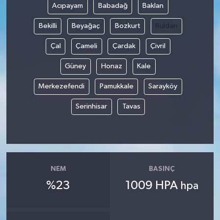
Acıpayam
Babadağ
Baklan
Bekilli
Beyağaç
Bozkurt
Buldan
Çal
Çameli
Çardak
Çivril
Güney
Honaz
Kale
Merkezefendi
Pamukkale
Sarayköy
Serinhisar
Tavas
NEM
BASINÇ
%23
1009 HPA
hpa