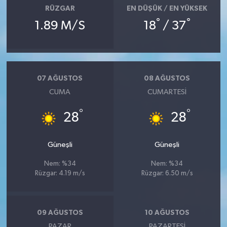
RÜZGAR
EN DÜŞÜK / EN YÜKSEK
°
°
1.89 M/S
18
/ 37
07 AĞUSTOS
08 AĞUSTOS
CUMA
CUMARTESI
°
°
28
28
Güneşli
Güneşli
Nem: %34
Nem: %34
Rüzgar: 4.19 m/s
Rüzgar: 6.50 m/s
09 AĞUSTOS
10 AĞUSTOS
PAZAR
PAZARTESI