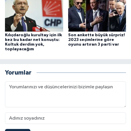
Kılıçdaroğlu kurultay için ilk
Son ankette büyük sürpriz!
kez bu kadar net konuştu:
2023 seçimlerine göre
Koltuk derdim yok,
oyunu artıran 3 parti var
toplayacağım
Yorumlar