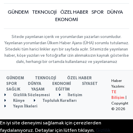
GÜNDEM
TEKNOLOJİ
ÖZEL HABER
SPOR
DÜNYA
EKONOMİ
Sitede yayınlanan içerik ve yorumlardan yazarları sorumludur.
Yayınlanan yorumlardan Ülkem Haber Ajansı (ÜHA) sorumlu tutulamaz.
Sitedeki tüm harici linkler ayrı bir sayfada açılır. Sitemizde yayınlanan
haber, köşe yazıları ve fotoğraflar izin alınmaksızın kaynak gösterilse
dahi, herhangi bir ortamda kullanılamaz ve yayınlanamaz
GÜNDEM
TEKNOLOJİ
ÖZEL HABER
Haber
SPOR
DÜNYA
EKONOMİ
SİYASET
Yazılımı:
SAĞLIK
YAŞAM
EĞİTİM
TE
Gizlilik Sözleşmesi
İletişim
Bilişim
|
Künye
Topluluk Kuralları
Copyright
Yayın İlkeleri
© 2026
En iyi site deneyimi sağlamak için çerezlerden
faydalanıyoruz. Detaylar için lütfen tıklayın.
Gizlilik