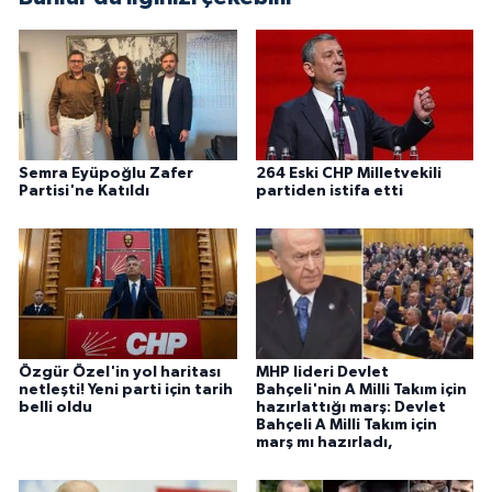
Semra Eyüpoğlu Zafer
264 Eski CHP Milletvekili
Partisi'ne Katıldı
partiden istifa etti
Özgür Özel'in yol haritası
MHP lideri Devlet
netleşti! Yeni parti için tarih
Bahçeli'nin A Milli Takım için
belli oldu
hazırlattığı marş: Devlet
Bahçeli A Milli Takım için
marş mı hazırladı,