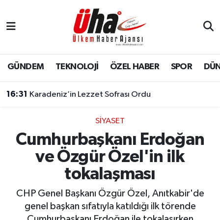
İstanbul Nöbetçi Eczaneler
İstanbul Hava Durumu
GÜNDEM
TEKNOLOJİ
ÖZEL HABER
SPOR
DÜ
İstanbul Namaz Vakitleri
16:31
Karadeniz’in Lezzet Sofrası Ordu
İstanbul Trafik Yoğunluk Haritası
SİYASET
Cumhurbaşkanı Erdoğan
Süper Lig Puan Durumu ve Fikstür
ve Özgür Özel'in ilk
Tüm Manşetler
tokalaşması
Son Dakika Haberleri
CHP Genel Başkanı Özgür Özel, Anıtkabir'de
genel başkan sıfatıyla katıldığı ilk törende
Haber Arşivi
Cumhurbaşkanı Erdoğan ile tokalaşırken