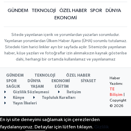
GÜNDEM
TEKNOLOJİ
ÖZEL HABER
SPOR
DÜNYA
EKONOMİ
Sitede yayınlanan içerik ve yorumlardan yazarları sorumludur.
Yayınlanan yorumlardan Ülkem Haber Ajansı (ÜHA) sorumlu tutulamaz.
Sitedeki tüm harici linkler ayrı bir sayfada açılır. Sitemizde yayınlanan
haber, köşe yazıları ve fotoğraflar izin alınmaksızın kaynak gösterilse
dahi, herhangi bir ortamda kullanılamaz ve yayınlanamaz
GÜNDEM
TEKNOLOJİ
ÖZEL HABER
Haber
SPOR
DÜNYA
EKONOMİ
SİYASET
Yazılımı:
SAĞLIK
YAŞAM
EĞİTİM
TE
Gizlilik Sözleşmesi
İletişim
Bilişim
|
Künye
Topluluk Kuralları
Copyright
Yayın İlkeleri
© 2026
En iyi site deneyimi sağlamak için çerezlerden
faydalanıyoruz. Detaylar için lütfen tıklayın.
Gizlilik