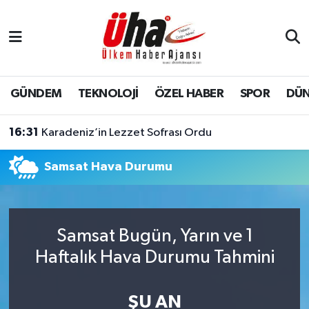
İstanbul Nöbetçi Eczaneler
İstanbul Hava Durumu
GÜNDEM
TEKNOLOJİ
ÖZEL HABER
SPOR
DÜ
İstanbul Namaz Vakitleri
16:31
Karadeniz’in Lezzet Sofrası Ordu
İstanbul Trafik Yoğunluk Haritası
Samsat Hava Durumu
Süper Lig Puan Durumu ve Fikstür
Tüm Manşetler
Samsat Bugün, Yarın ve 1
Haftalık Hava Durumu Tahmini
Son Dakika Haberleri
Haber Arşivi
ŞU AN