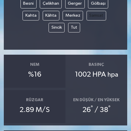
Besni
Çelikhan
Gerger
Gölbaşı
Kahta
Kâhta
Merkez
Samsat
Sincik
Tut
NEM
BASINÇ
%16
1002 HPA
hpa
RÜZGAR
EN DÜŞÜK / EN YÜKSEK
°
°
2.89 M/S
26
/ 38