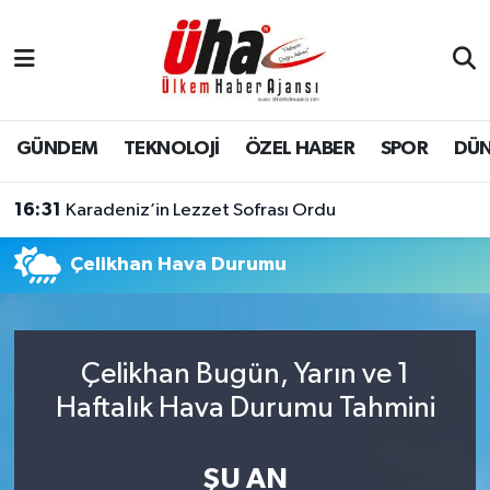
İstanbul Nöbetçi Eczaneler
İstanbul Hava Durumu
GÜNDEM
TEKNOLOJİ
ÖZEL HABER
SPOR
DÜ
İstanbul Namaz Vakitleri
16:31
Karadeniz’in Lezzet Sofrası Ordu
İstanbul Trafik Yoğunluk Haritası
Çelikhan Hava Durumu
Süper Lig Puan Durumu ve Fikstür
Tüm Manşetler
Çelikhan Bugün, Yarın ve 1
Haftalık Hava Durumu Tahmini
Son Dakika Haberleri
Haber Arşivi
ŞU AN