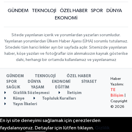
GÜNDEM
TEKNOLOJİ
ÖZEL HABER
SPOR
DÜNYA
EKONOMİ
Sitede yayınlanan içerik ve yorumlardan yazarları sorumludur.
Yayınlanan yorumlardan Ülkem Haber Ajansı (ÜHA) sorumlu tutulamaz.
Sitedeki tüm harici linkler ayrı bir sayfada açılır. Sitemizde yayınlanan
haber, köşe yazıları ve fotoğraflar izin alınmaksızın kaynak gösterilse
dahi, herhangi bir ortamda kullanılamaz ve yayınlanamaz
GÜNDEM
TEKNOLOJİ
ÖZEL HABER
Haber
SPOR
DÜNYA
EKONOMİ
SİYASET
Yazılımı:
SAĞLIK
YAŞAM
EĞİTİM
TE
Gizlilik Sözleşmesi
İletişim
Bilişim
|
Künye
Topluluk Kuralları
Copyright
Yayın İlkeleri
© 2026
En iyi site deneyimi sağlamak için çerezlerden
faydalanıyoruz. Detaylar için lütfen tıklayın.
Gizlilik