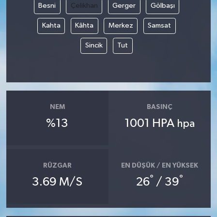
Besni
Çelikhan
Gerger
Gölbaşı
Kahta
Kâhta
Merkez
Samsat
Sincik
Tut
NEM
BASINÇ
%13
1001 HPA
hpa
RÜZGAR
EN DÜŞÜK / EN YÜKSEK
°
°
3.69 M/S
26
/ 39