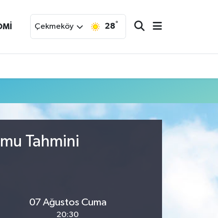
°
28
OMİ
Çekmeköy
umu Tahmini
07 Ağustos Cuma
20:30