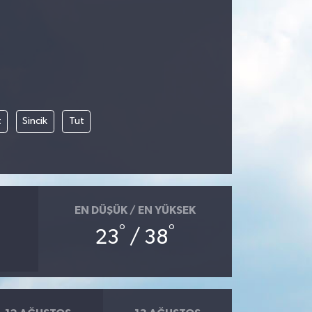
t
Sincik
Tut
EN DÜŞÜK / EN YÜKSEK
°
°
23
/ 38