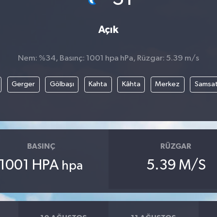
Açık
Nem: %34, Basınç: 1001 hpa hPa, Rüzgar: 5.39 m/s
Gerger
Gölbaşı
Kahta
Kâhta
Merkez
Samsa
BASINÇ
RÜZGAR
1001 HPA
5.39 M/S
hpa