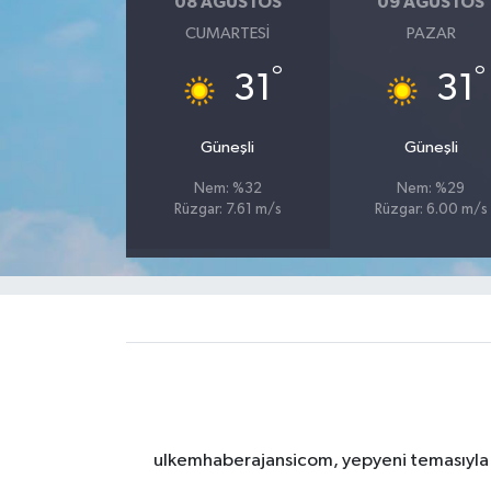
08 AĞUSTOS
09 AĞUSTOS
CUMARTESI
PAZAR
°
°
31
31
Güneşli
Güneşli
Nem: %32
Nem: %29
Rüzgar: 7.61 m/s
Rüzgar: 6.00 m/s
ulkemhaberajansicom, yepyeni temasıyla si