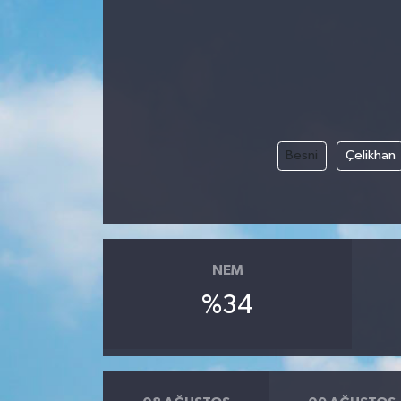
Besni
Çelikhan
NEM
%34