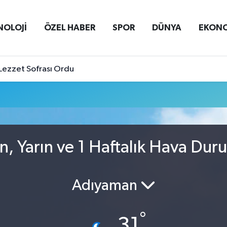
NOLOJİ
ÖZEL HABER
SPOR
DÜNYA
EKON
Lezzet Sofrası Ordu
n, Yarın ve 1 Haftalık Hava Dur
Adıyaman
°
31