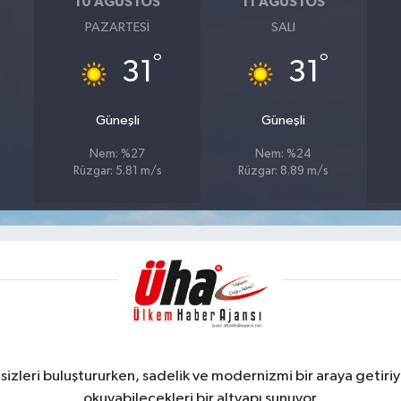
10 AĞUSTOS
11 AĞUSTOS
PAZARTESI
SALI
°
°
31
31
Güneşli
Güneşli
Nem: %27
Nem: %24
Rüzgar: 5.81 m/s
Rüzgar: 8.89 m/s
zleri buluştururken, sadelik ve modernizmi bir araya getiriyo
okuyabilecekleri bir altyapı sunuyor.