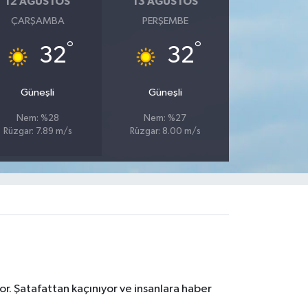
12 AĞUSTOS
13 AĞUSTOS
ÇARŞAMBA
PERŞEMBE
°
°
32
32
Güneşli
Güneşli
Nem: %28
Nem: %27
Rüzgar: 7.89 m/s
Rüzgar: 8.00 m/s
r. Şatafattan kaçınıyor ve insanlara haber