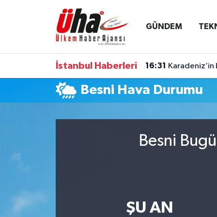
GÜNDEM
TEK
İstanbul Nöbetçi Eczaneler
İstanbul Hava Durumu
İstanbul Haberleri
16:31
Karadeniz’in 
İstanbul Namaz Vakitleri
Besni Hava Durumu
İstanbul Trafik Yoğunluk Haritası
Süper Lig Puan Durumu ve Fikstür
Besni Bugü
Tüm Manşetler
Son Dakika Haberleri
ŞU AN
Haber Arşivi