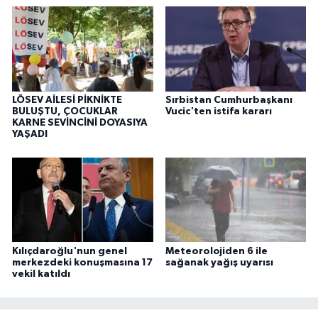
LÖSEV AİLESİ PİKNİKTE
Sırbistan Cumhurbaşkanı
BULUŞTU, ÇOCUKLAR
Vucic'ten istifa kararı
KARNE SEVİNCİNİ DOYASIYA
YAŞADI
Kılıçdaroğlu'nun genel
Meteorolojiden 6 ile
merkezdeki konuşmasına 17
sağanak yağış uyarısı
vekil katıldı