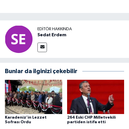
EDITÖR HAKKINDA
Sedat Erdem
Bunlar da ilginizi çekebilir
Karadeniz’in Lezzet
264 Eski CHP Milletvekili
Sofrası Ordu
partiden istifa etti