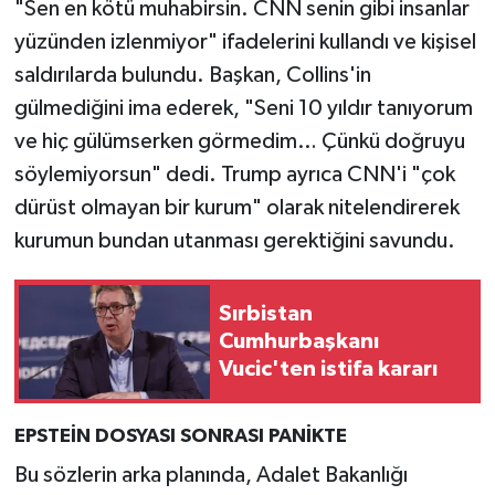
"Sen en kötü muhabirsin. CNN senin gibi insanlar
yüzünden izlenmiyor" ifadelerini kullandı ve kişisel
saldırılarda bulundu. Başkan, Collins'in
gülmediğini ima ederek, "Seni 10 yıldır tanıyorum
ve hiç gülümserken görmedim… Çünkü doğruyu
söylemiyorsun" dedi. Trump ayrıca CNN'i "çok
dürüst olmayan bir kurum" olarak nitelendirerek
kurumun bundan utanması gerektiğini savundu.
Sırbistan
Cumhurbaşkanı
Vucic'ten istifa kararı
EPSTEİN DOSYASI SONRASI PANİKTE
Bu sözlerin arka planında, Adalet Bakanlığı