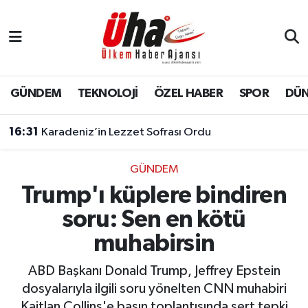
İstanbul Nöbetçi Eczaneler
İstanbul Hava Durumu
GÜNDEM
TEKNOLOJİ
ÖZEL HABER
SPOR
DÜ
İstanbul Namaz Vakitleri
16:31
Karadeniz’in Lezzet Sofrası Ordu
İstanbul Trafik Yoğunluk Haritası
GÜNDEM
Trump'ı küplere bindiren
Süper Lig Puan Durumu ve Fikstür
soru: Sen en kötü
Tüm Manşetler
muhabirsin
Son Dakika Haberleri
ABD Başkanı Donald Trump, Jeffrey Epstein
dosyalarıyla ilgili soru yönelten CNN muhabiri
Haber Arşivi
Kaitlan Collins'e basın toplantısında sert tepki