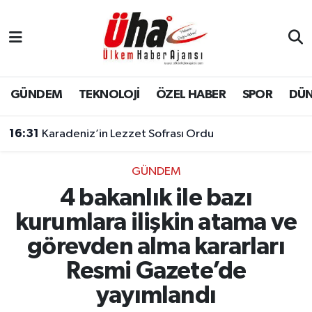
İstanbul Nöbetçi Eczaneler
İstanbul Hava Durumu
GÜNDEM
TEKNOLOJİ
ÖZEL HABER
SPOR
DÜ
İstanbul Namaz Vakitleri
16:31
Karadeniz’in Lezzet Sofrası Ordu
İstanbul Trafik Yoğunluk Haritası
GÜNDEM
4 bakanlık ile bazı
Süper Lig Puan Durumu ve Fikstür
kurumlara ilişkin atama ve
Tüm Manşetler
görevden alma kararları
Resmi Gazete’de
Son Dakika Haberleri
yayımlandı
Haber Arşivi