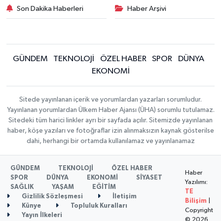
Son Dakika Haberleri
Haber Arşivi
GÜNDEM
TEKNOLOJİ
ÖZEL HABER
SPOR
DÜNYA
EKONOMİ
Sitede yayınlanan içerik ve yorumlardan yazarları sorumludur.
Yayınlanan yorumlardan Ülkem Haber Ajansı (ÜHA) sorumlu tutulamaz.
Sitedeki tüm harici linkler ayrı bir sayfada açılır. Sitemizde yayınlanan
haber, köşe yazıları ve fotoğraflar izin alınmaksızın kaynak gösterilse
dahi, herhangi bir ortamda kullanılamaz ve yayınlanamaz
GÜNDEM
TEKNOLOJİ
ÖZEL HABER
Haber
SPOR
DÜNYA
EKONOMİ
SİYASET
Yazılımı:
SAĞLIK
YAŞAM
EĞİTİM
TE
Gizlilik Sözleşmesi
İletişim
Bilişim
|
Künye
Topluluk Kuralları
Copyright
Yayın İlkeleri
© 2026