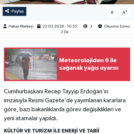
Paylaş
-
+
A
A
Haber Merkezi
22.05.2026 - 10:55
3
Okunma Süresi:
2 Dk
Meteorolojiden 6 ile
sağanak yağış uyarısı
Cumhurbaşkanı Recep Tayyip Erdoğan'ın
imzasıyla Resmi Gazete'de yayımlanan kararlara
göre, bazı bakanlıklarda görev değişiklikleri ve
yeni atamalar yapıldı.
KÜLTÜR VE TURİZM İLE ENERJİ VE TABİİ