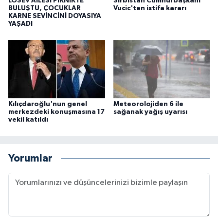
LÖSEV AİLESİ PİKNİKTE
Sırbistan Cumhurbaşkanı
BULUŞTU, ÇOCUKLAR
Vucic'ten istifa kararı
KARNE SEVİNCİNİ DOYASIYA
YAŞADI
Kılıçdaroğlu'nun genel
Meteorolojiden 6 ile
merkezdeki konuşmasına 17
sağanak yağış uyarısı
vekil katıldı
Yorumlar