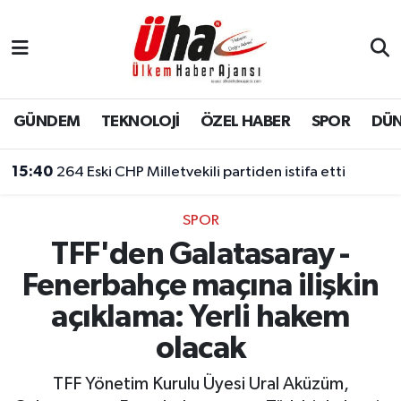
İstanbul Nöbetçi Eczaneler
İstanbul Hava Durumu
GÜNDEM
TEKNOLOJİ
ÖZEL HABER
SPOR
DÜ
İstanbul Namaz Vakitleri
15:40
264 Eski CHP Milletvekili partiden istifa etti
İstanbul Trafik Yoğunluk Haritası
SPOR
TFF'den Galatasaray -
Süper Lig Puan Durumu ve Fikstür
Fenerbahçe maçına ilişkin
Tüm Manşetler
açıklama: Yerli hakem
olacak
Son Dakika Haberleri
TFF Yönetim Kurulu Üyesi Ural Aküzüm,
Haber Arşivi