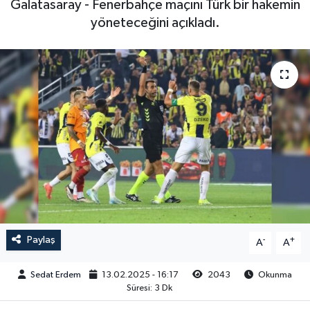
Galatasaray - Fenerbahçe maçını Türk bir hakemin
yöneteceğini açıkladı.
Paylaş
-
+
A
A
Sedat Erdem
13.02.2025 - 16:17
2043
Okunma
Süresi: 3 Dk