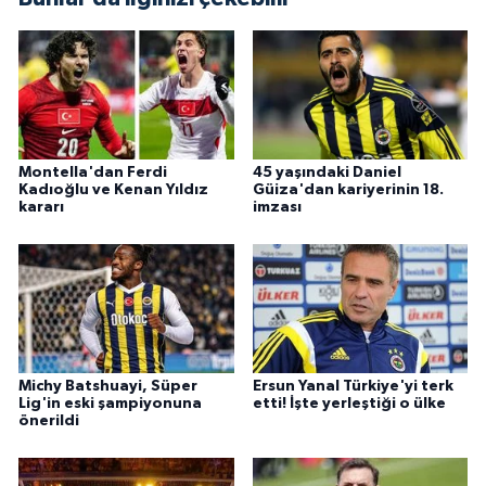
Montella'dan Ferdi
45 yaşındaki Daniel
Kadıoğlu ve Kenan Yıldız
Güiza'dan kariyerinin 18.
kararı
imzası
Michy Batshuayi, Süper
Ersun Yanal Türkiye'yi terk
Lig'in eski şampiyonuna
etti! İşte yerleştiği o ülke
önerildi