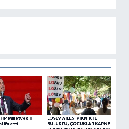
HP Milletvekili
LÖSEV AİLESİ PİKNİKTE
stifa etti
BULUŞTU, ÇOCUKLAR KARNE