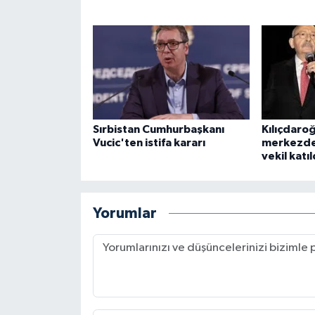
Sırbistan Cumhurbaşkanı
Kılıçdaro
Vucic'ten istifa kararı
merkezde
vekil katıl
Yorumlar