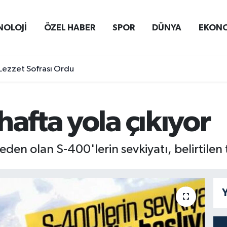
NOLOJİ
ÖZEL HABER
SPOR
DÜNYA
EKON
Lezzet Sofrası Ordu
hafta yola çıkıyor
eden olan S-400'lerin sevkiyatı, belirtilen
Y