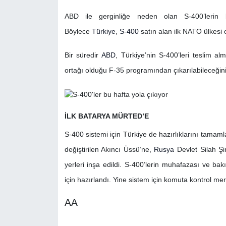
ABD ile gerginliğe neden olan S-400’lerin b
Böylece
Türkiye
,
S-400
satın alan ilk NATO ülkesi 
Bir süredir
ABD
, Türkiye’nin S-400’leri teslim a
ortağı olduğu F-35 programından çıkarılabileceğin
İLK BATARYA MÜRTED’E
S-400 sistemi için Türkiye de hazırlıklarını tama
değiştirilen Akıncı Üssü’ne,
Rusya
Devlet Silah Şir
yerleri inşa edildi. S-400’lerin muhafazası ve ba
için hazırlandı. Yine sistem için komuta kontrol me
AA