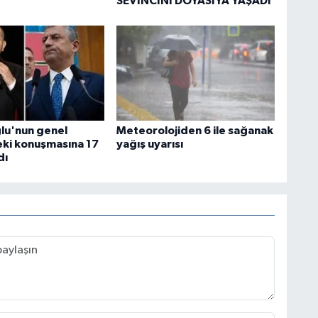
SEVİNCİNİ DOYASIYA YAŞADI
ğlu'nun genel
Meteorolojiden 6 ile sağanak
ki konuşmasına 17
yağış uyarısı
dı