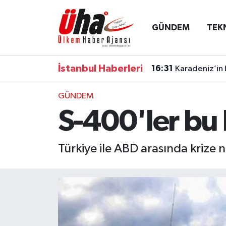
GÜNDEM
TEK
İstanbul Nöbetçi Eczaneler
İstanbul Hava Durumu
İstanbul Haberleri
16:31
Karadeniz’in 
İstanbul Namaz Vakitleri
GÜNDEM
S-400'ler bu 
İstanbul Trafik Yoğunluk Haritası
Süper Lig Puan Durumu ve Fikstür
Türkiye ile ABD arasında krize n
Tüm Manşetler
Son Dakika Haberleri
Haber Arşivi