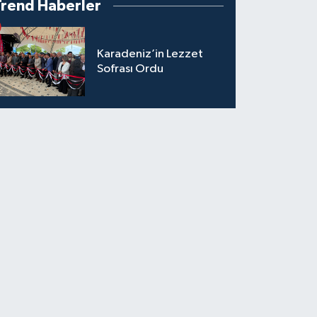
Trend Haberler
Karadeniz’in Lezzet
Sofrası Ordu