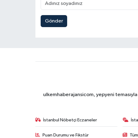
Gönder
ulkemhaberajansicom, yepyeni temasıyla si
İstanbul Nöbetçi Eczaneler
İst
Puan Durumu ve Fikstür
Tüm