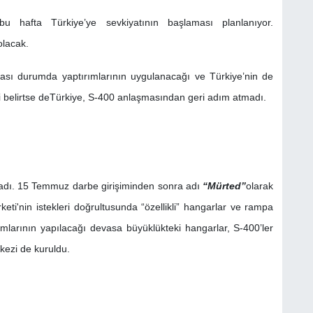
u hafta Türkiye’ye sevkiyatının başlaması planlanıyor.
olacak.
lması durumda yaptırımlarının uygulanacağı ve Türkiye’nin de
i belirtse deTürkiye, S-400 anlaşmasından geri adım atmadı.
mladı. 15 Temmuz darbe girişiminden sonra adı
“Mürted”
olarak
keti'nin istekleri doğrultusunda “özellikli” hangarlar ve rampa
kımlarının yapılacağı devasa büyüklükteki hangarlar, S-400’ler
rkezi de kuruldu.