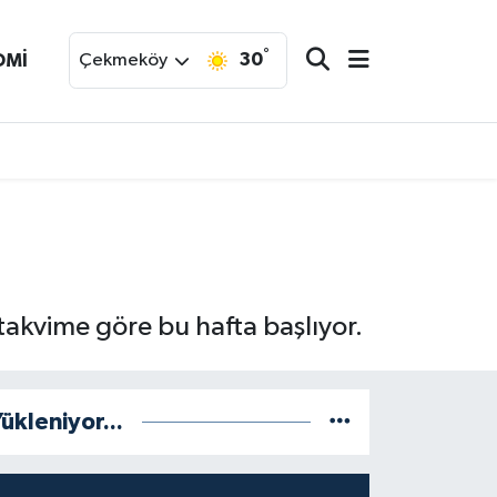
°
30
OMİ
Çekmeköy
 takvime göre bu hafta başlıyor.
ükleniyor...