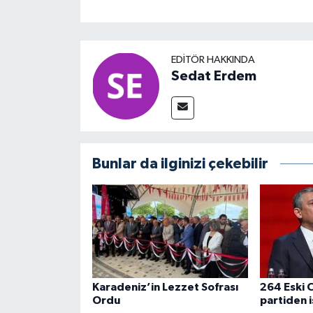
EDITÖR HAKKINDA
Sedat Erdem
Bunlar da ilginizi çekebilir
Karadeniz’in Lezzet Sofrası
264 Eski C
Ordu
partiden i