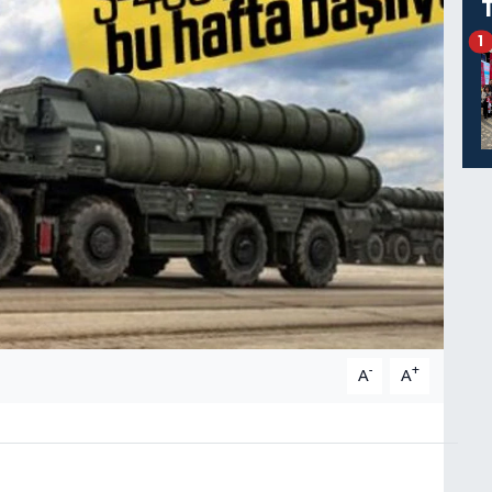
1
-
+
A
A