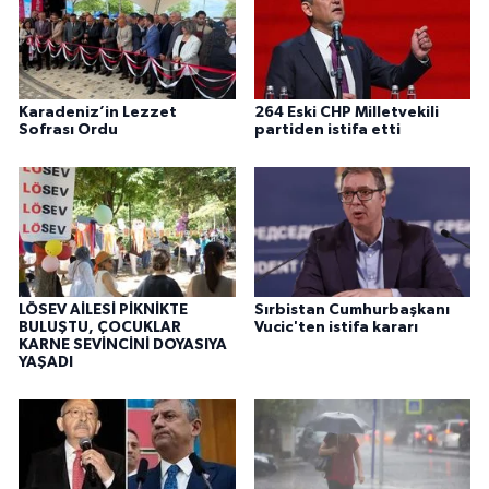
Karadeniz’in Lezzet
264 Eski CHP Milletvekili
Sofrası Ordu
partiden istifa etti
LÖSEV AİLESİ PİKNİKTE
Sırbistan Cumhurbaşkanı
BULUŞTU, ÇOCUKLAR
Vucic'ten istifa kararı
KARNE SEVİNCİNİ DOYASIYA
YAŞADI