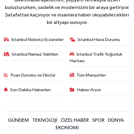
ulkemhaberajansicom, yepyeni temasıyla sizleri
buluştururken, sadelik ve modernizmi bir araya getiriyor.
Şatafattan kaçınıyor ve insanlara haber okuyabilecekleri
bir altyapı sunuyor.
İstanbul Nöbetçi Eczaneler
İstanbul Hava Durumu
İstanbul Namaz Vakitleri
İstanbul Trafik Yoğunluk
Haritası
Puan Durumu ve Fikstür
Tüm Manşetler
Son Dakika Haberleri
Haber Arşivi
GÜNDEM
TEKNOLOJİ
ÖZEL HABER
SPOR
DÜNYA
EKONOMİ