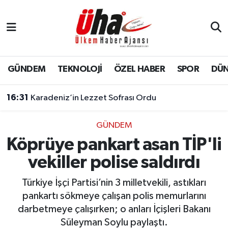
İstanbul Nöbetçi Eczaneler
İstanbul Hava Durumu
GÜNDEM
TEKNOLOJİ
ÖZEL HABER
SPOR
DÜ
İstanbul Namaz Vakitleri
16:31
Karadeniz’in Lezzet Sofrası Ordu
İstanbul Trafik Yoğunluk Haritası
GÜNDEM
Köprüye pankart asan TİP'li
Süper Lig Puan Durumu ve Fikstür
vekiller polise saldırdı
Tüm Manşetler
Türkiye İşçi Partisi’nin 3 milletvekili, astıkları
Son Dakika Haberleri
pankartı sökmeye çalışan polis memurlarını
darbetmeye çalışırken; o anları İçişleri Bakanı
Haber Arşivi
Süleyman Soylu paylaştı.