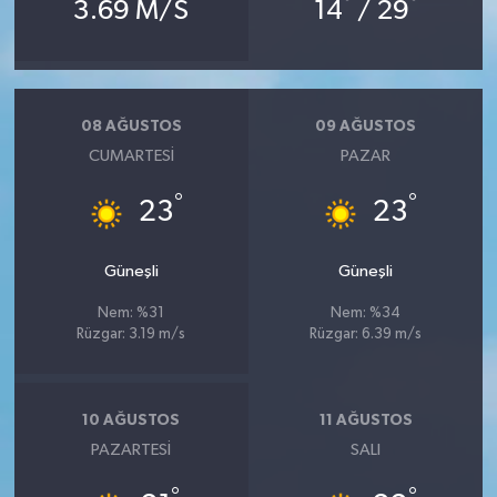
°
°
3.69 M/S
14
/ 29
08 AĞUSTOS
09 AĞUSTOS
CUMARTESI
PAZAR
°
°
23
23
Güneşli
Güneşli
Nem: %31
Nem: %34
Rüzgar: 3.19 m/s
Rüzgar: 6.39 m/s
10 AĞUSTOS
11 AĞUSTOS
PAZARTESI
SALI