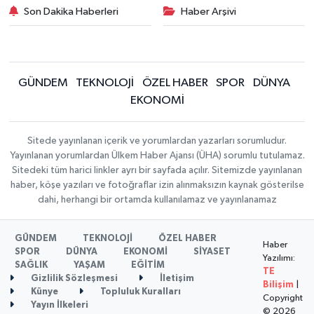
Son Dakika Haberleri
Haber Arşivi
GÜNDEM
TEKNOLOJİ
ÖZEL HABER
SPOR
DÜNYA
EKONOMİ
Sitede yayınlanan içerik ve yorumlardan yazarları sorumludur.
Yayınlanan yorumlardan Ülkem Haber Ajansı (ÜHA) sorumlu tutulamaz.
Sitedeki tüm harici linkler ayrı bir sayfada açılır. Sitemizde yayınlanan
haber, köşe yazıları ve fotoğraflar izin alınmaksızın kaynak gösterilse
dahi, herhangi bir ortamda kullanılamaz ve yayınlanamaz
GÜNDEM
TEKNOLOJİ
ÖZEL HABER
Haber
SPOR
DÜNYA
EKONOMİ
SİYASET
Yazılımı:
SAĞLIK
YAŞAM
EĞİTİM
TE
Gizlilik Sözleşmesi
İletişim
Bilişim
|
Künye
Topluluk Kuralları
Copyright
Yayın İlkeleri
© 2026