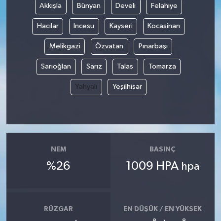
Akkışla
Bünyan
Develi
Felahiye
Hacılar
İncesu
Kayseri
Kocasinan
Melikgazi
Özvatan
Pınarbaşı
Sarıoğlan
Sarız
Talas
Tomarza
Yahyalı
Yeşilhisar
NEM
BASINÇ
%26
1009 HPA
hpa
RÜZGAR
EN DÜŞÜK / EN YÜKSEK