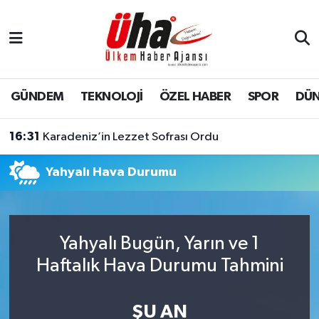
İstanbul Nöbetçi Eczaneler
İstanbul Hava Durumu
GÜNDEM
TEKNOLOJİ
ÖZEL HABER
SPOR
DÜ
İstanbul Namaz Vakitleri
16:31
Karadeniz’in Lezzet Sofrası Ordu
İstanbul Trafik Yoğunluk Haritası
Yahyalı Hava Durumu
Süper Lig Puan Durumu ve Fikstür
Tüm Manşetler
Yahyalı Bugün, Yarın ve 1
Haftalık Hava Durumu Tahmini
Son Dakika Haberleri
Haber Arşivi
ŞU AN