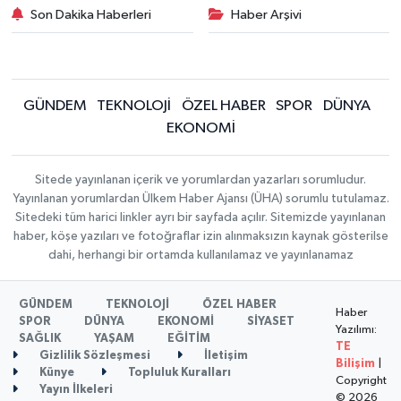
Son Dakika Haberleri
Haber Arşivi
GÜNDEM
TEKNOLOJİ
ÖZEL HABER
SPOR
DÜNYA
EKONOMİ
Sitede yayınlanan içerik ve yorumlardan yazarları sorumludur.
Yayınlanan yorumlardan Ülkem Haber Ajansı (ÜHA) sorumlu tutulamaz.
Sitedeki tüm harici linkler ayrı bir sayfada açılır. Sitemizde yayınlanan
haber, köşe yazıları ve fotoğraflar izin alınmaksızın kaynak gösterilse
dahi, herhangi bir ortamda kullanılamaz ve yayınlanamaz
GÜNDEM
TEKNOLOJİ
ÖZEL HABER
Haber
SPOR
DÜNYA
EKONOMİ
SİYASET
Yazılımı:
SAĞLIK
YAŞAM
EĞİTİM
TE
Gizlilik Sözleşmesi
İletişim
Bilişim
|
Künye
Topluluk Kuralları
Copyright
Yayın İlkeleri
© 2026