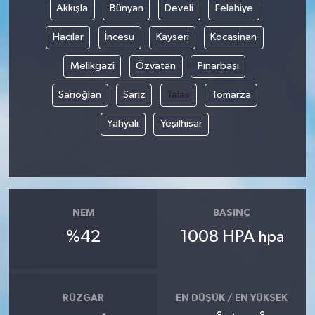
Akkışla
Bünyan
Develi
Felahiye
Hacılar
İncesu
Kayseri
Kocasinan
Melikgazi
Özvatan
Pınarbaşı
Sarıoğlan
Sarız
Talas
Tomarza
Yahyalı
Yeşilhisar
NEM
BASINÇ
%42
1008 HPA
hpa
RÜZGAR
EN DÜŞÜK / EN YÜKSEK