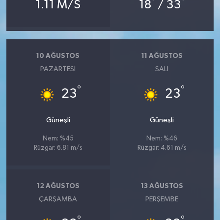
°
°
1.11 M/S
18
/ 33
10 AĞUSTOS
11 AĞUSTOS
PAZARTESI
SALI
°
°
23
23
Güneşli
Güneşli
Nem: %45
Nem: %46
Rüzgar: 6.81 m/s
Rüzgar: 4.61 m/s
12 AĞUSTOS
13 AĞUSTOS
ÇARŞAMBA
PERŞEMBE