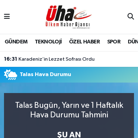
İstanbul Nöbetçi Eczaneler
İstanbul Hava Durumu
GÜNDEM
TEKNOLOJİ
ÖZEL HABER
SPOR
DÜ
İstanbul Namaz Vakitleri
16:31
Karadeniz’in Lezzet Sofrası Ordu
İstanbul Trafik Yoğunluk Haritası
Talas Hava Durumu
Süper Lig Puan Durumu ve Fikstür
Tüm Manşetler
Talas Bugün, Yarın ve 1 Haftalık
Hava Durumu Tahmini
Son Dakika Haberleri
Haber Arşivi
ŞU AN