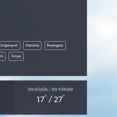
Doğanyurt
Hanönü
İhsangazi
rü
Tosya
EN DÜŞÜK / EN YÜKSEK
°
°
17
/ 27