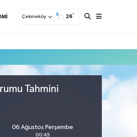
°
26
OMİ
Çekmeköy
urumu Tahmini
06 Ağustos Perşembe
00:45