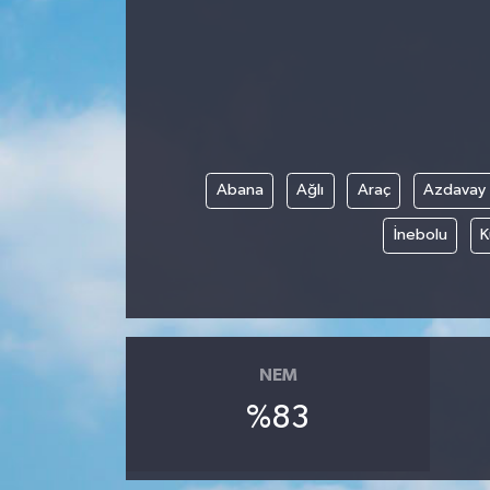
Abana
Ağlı
Araç
Azdavay
İnebolu
K
NEM
%83