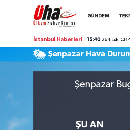
GÜNDEM
TEK
İstanbul Nöbetçi Eczaneler
İstanbul Hava Durumu
İstanbul Haberleri
15:40
264 Eski CHP 
İstanbul Namaz Vakitleri
Şenpazar Hava Duru
İstanbul Trafik Yoğunluk Haritası
Süper Lig Puan Durumu ve Fikstür
Şenpazar Bug
Tüm Manşetler
Son Dakika Haberleri
ŞU AN
Haber Arşivi