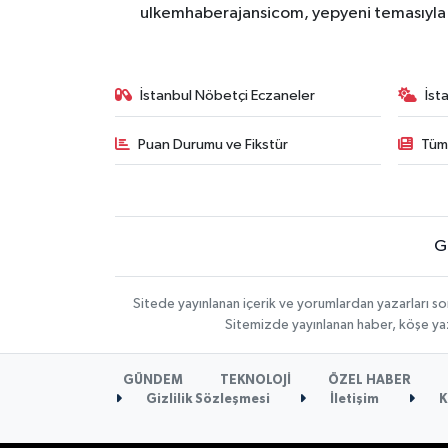
ulkemhaberajansicom, yepyeni temasıyla si
İstanbul Nöbetçi Eczaneler
İst
Puan Durumu ve Fikstür
Tüm
G
Sitede yayınlanan içerik ve yorumlardan yazarları so
Sitemizde yayınlanan haber, köşe yaz
GÜNDEM
TEKNOLOJİ
ÖZEL HABER
Gizlilik Sözleşmesi
İletişim
K