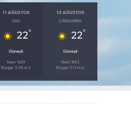
11 AĞUSTOS
12 AĞUSTOS
SALI
ÇARŞAMBA
°
°
22
22
Güneşli
Güneşli
Nem: %69
Nem: %63
Rüzgar: 5.39 m/s
Rüzgar: 5.11 m/s