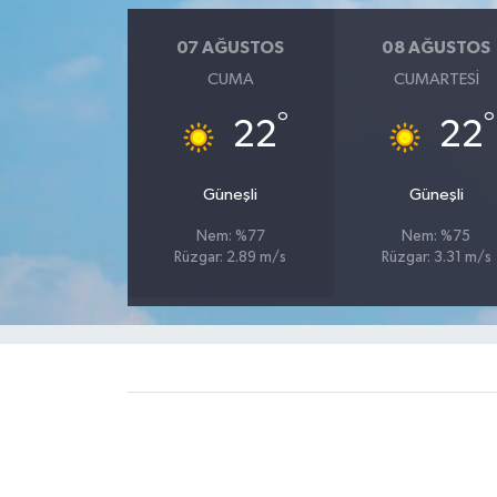
07 AĞUSTOS
08 AĞUSTOS
CUMA
CUMARTESI
°
°
22
22
Güneşli
Güneşli
Nem: %77
Nem: %75
Rüzgar: 2.89 m/s
Rüzgar: 3.31 m/s