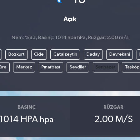
Açık
Nem: %83, Basınç: 1014 hpa hPa, Rüzgar: 2.00 m/s
Bozkurt
Cide
Çatalzeytin
Daday
Devrekani
üre
Merkez
Pınarbaşı
Seydiler
Şenpazar
Taşköp
BASINÇ
RÜZGAR
1014 HPA
2.00 M/S
hpa