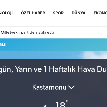
NOLOJİ
ÖZEL HABER
SPOR
DÜNYA
EKON
Milletvekili partiden istifa etti
mu
ün, Yarın ve 1 Haftalık Hava D
Kastamonu
°
18