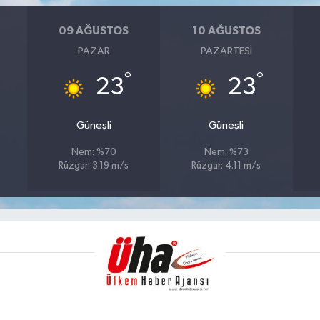
09 AĞUSTOS
10 AĞUSTOS
PAZAR
PAZARTESI
°
°
23
23
Güneşli
Güneşli
Nem: %70
Nem: %73
Rüzgar: 3.19 m/s
Rüzgar: 4.11 m/s