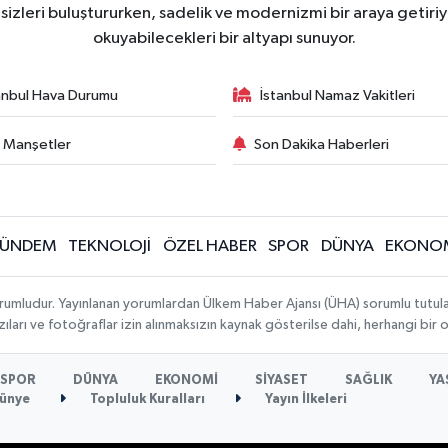
zleri buluştururken, sadelik ve modernizmi bir araya getiriyo
okuyabilecekleri bir altyapı sunuyor.
anbul Hava Durumu
İstanbul Namaz Vakitleri
 Manşetler
Son Dakika Haberleri
ÜNDEM
TEKNOLOJİ
ÖZEL HABER
SPOR
DÜNYA
EKONO
rumludur. Yayınlanan yorumlardan Ülkem Haber Ajansı (ÜHA) sorumlu tutulamaz.
ıları ve fotoğraflar izin alınmaksızın kaynak gösterilse dahi, herhangi bir
SPOR
DÜNYA
EKONOMİ
SİYASET
SAĞLIK
YA
ünye
Topluluk Kuralları
Yayın İlkeleri