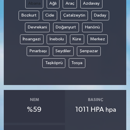
Abana
Ağlı
Araç
Azdavay
Bozkurt
Cide
Çatalzeytin
Daday
Devrekani
Doğanyurt
Hanönü
İhsangazi
İnebolu
Küre
Merkez
Pınarbaşı
Seydiler
Şenpazar
Taşköprü
Tosya
NEM
BASINÇ
%59
1011 HPA
hpa