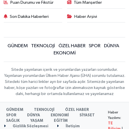
Puan Durumu ve Fikstür
Tüm Manşetler
Son Dakika Haberleri
Haber Arşivi
GÜNDEM
TEKNOLOJİ
ÖZEL HABER
SPOR
DÜNYA
EKONOMİ
Sitede yayınlanan içerik ve yorumlardan yazarları sorumludur.
Yayınlanan yorumlardan Ülkem Haber Ajansı (ÜHA) sorumlu tutulamaz.
Sitedeki tüm harici linkler ayrı bir sayfada açılır. Sitemizde yayınlanan
haber, köşe yazıları ve fotoğraflar izin alınmaksızın kaynak gösterilse
dahi, herhangi bir ortamda kullanılamaz ve yayınlanamaz
GÜNDEM
TEKNOLOJİ
ÖZEL HABER
Haber
SPOR
DÜNYA
EKONOMİ
SİYASET
Yazılımı:
SAĞLIK
YAŞAM
EĞİTİM
TE
Gizlilik Sözleşmesi
İletişim
Bilişim
|