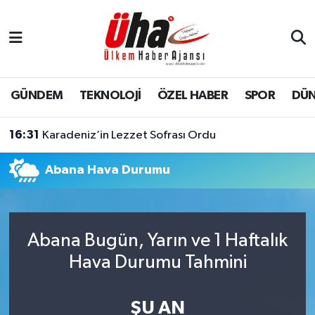
İstanbul Nöbetçi Eczaneler
İstanbul Hava Durumu
GÜNDEM
TEKNOLOJİ
ÖZEL HABER
SPOR
DÜ
İstanbul Namaz Vakitleri
16:31
Karadeniz’in Lezzet Sofrası Ordu
İstanbul Trafik Yoğunluk Haritası
Abana Hava Durumu
Süper Lig Puan Durumu ve Fikstür
Tüm Manşetler
Abana Bugün, Yarın ve 1 Haftalık
Hava Durumu Tahmini
Son Dakika Haberleri
Haber Arşivi
ŞU AN