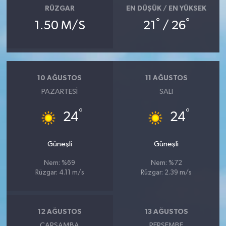
RÜZGAR
EN DÜŞÜK / EN YÜKSEK
°
°
1.50 M/S
21
/ 26
10 AĞUSTOS
11 AĞUSTOS
PAZARTESI
SALI
°
°
24
24
Güneşli
Güneşli
Nem: %69
Nem: %72
Rüzgar: 4.11 m/s
Rüzgar: 2.39 m/s
12 AĞUSTOS
13 AĞUSTOS
ÇARŞAMBA
PERŞEMBE