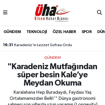
İstanbul Nöbetçi Eczaneler
İstanbul Hava Durumu
GÜNDEM
TEKNOLOJİ
ÖZEL HABER
SPOR
DÜ
İstanbul Namaz Vakitleri
16:31
Karadeniz’in Lezzet Sofrası Ordu
İstanbul Trafik Yoğunluk Haritası
GÜNDEM
"Karadeniz Mutfağından
Süper Lig Puan Durumu ve Fikstür
süper besin Kale’ye
Tüm Manşetler
Meydan Okuma
Son Dakika Haberleri
Karalahana Hep Buradaydı, Faydası Yaş
Ortalamamızdan Belli!'" Dünya gastronomi
Haber Arşivi
sahnesi son yıllarda uzun yaşamın (Longevity)