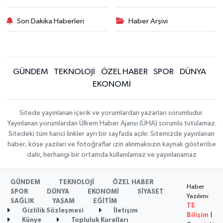
Son Dakika Haberleri
Haber Arşivi
GÜNDEM
TEKNOLOJİ
ÖZEL HABER
SPOR
DÜNYA
EKONOMİ
Sitede yayınlanan içerik ve yorumlardan yazarları sorumludur.
Yayınlanan yorumlardan Ülkem Haber Ajansı (ÜHA) sorumlu tutulamaz.
Sitedeki tüm harici linkler ayrı bir sayfada açılır. Sitemizde yayınlanan
haber, köşe yazıları ve fotoğraflar izin alınmaksızın kaynak gösterilse
dahi, herhangi bir ortamda kullanılamaz ve yayınlanamaz
GÜNDEM
TEKNOLOJİ
ÖZEL HABER
Haber
SPOR
DÜNYA
EKONOMİ
SİYASET
Yazılımı:
SAĞLIK
YAŞAM
EĞİTİM
TE
Gizlilik Sözleşmesi
İletişim
Bilişim
|
Künye
Topluluk Kuralları