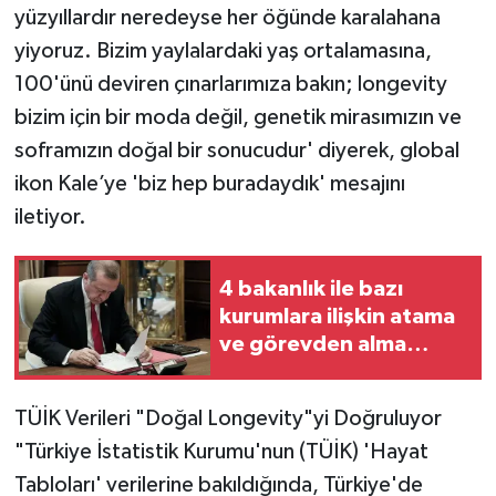
yüzyıllardır neredeyse her öğünde karalahana
yiyoruz. Bizim yaylalardaki yaş ortalamasına,
100'ünü deviren çınarlarımıza bakın; longevity
bizim için bir moda değil, genetik mirasımızın ve
soframızın doğal bir sonucudur' diyerek, global
ikon Kale’ye 'biz hep buradaydık' mesajını
iletiyor.
4 bakanlık ile bazı
kurumlara ilişkin atama
ve görevden alma
kararları Resmi
Gazete’de yayımlandı
TÜİK Verileri "Doğal Longevity"yi Doğruluyor
"Türkiye İstatistik Kurumu'nun (TÜİK) 'Hayat
Tabloları' verilerine bakıldığında, Türkiye'de