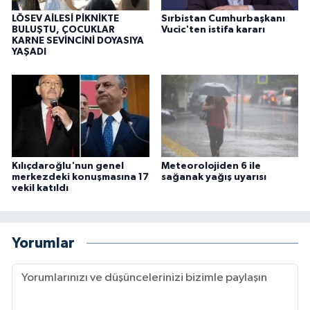
LÖSEV AİLESİ PİKNİKTE
Sırbistan Cumhurbaşkanı
BULUŞTU, ÇOCUKLAR
Vucic'ten istifa kararı
KARNE SEVİNCİNİ DOYASIYA
YAŞADI
Kılıçdaroğlu'nun genel
Meteorolojiden 6 ile
merkezdeki konuşmasına 17
sağanak yağış uyarısı
vekil katıldı
Yorumlar