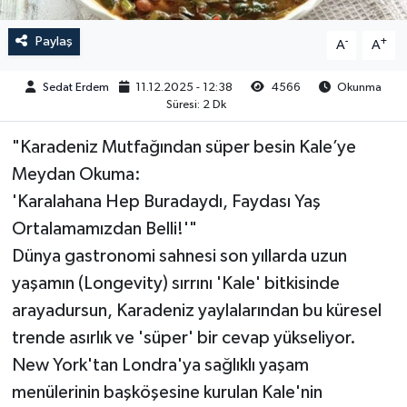
Paylaş
-
+
A
A
Sedat Erdem
11.12.2025 - 12:38
4566
Okunma
Süresi: 2 Dk
"Karadeniz Mutfağından süper besin Kale’ye
Meydan Okuma:
'Karalahana Hep Buradaydı, Faydası Yaş
Ortalamamızdan Belli!'"
Dünya gastronomi sahnesi son yıllarda uzun
yaşamın (Longevity) sırrını 'Kale' bitkisinde
arayadursun, Karadeniz yaylalarından bu küresel
trende asırlık ve 'süper' bir cevap yükseliyor.
New York'tan Londra'ya sağlıklı yaşam
menülerinin başköşesine kurulan Kale'nin