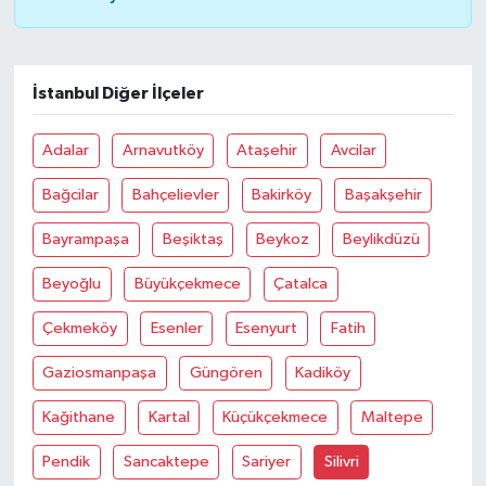
İstanbul Diğer İlçeler
Adalar
Arnavutköy
Ataşehir
Avcilar
Bağcilar
Bahçelievler
Bakirköy
Başakşehir
Bayrampaşa
Beşiktaş
Beykoz
Beylikdüzü
Beyoğlu
Büyükçekmece
Çatalca
Çekmeköy
Esenler
Esenyurt
Fatih
Gaziosmanpaşa
Güngören
Kadiköy
Kağithane
Kartal
Küçükçekmece
Maltepe
Pendik
Sancaktepe
Sariyer
Silivri