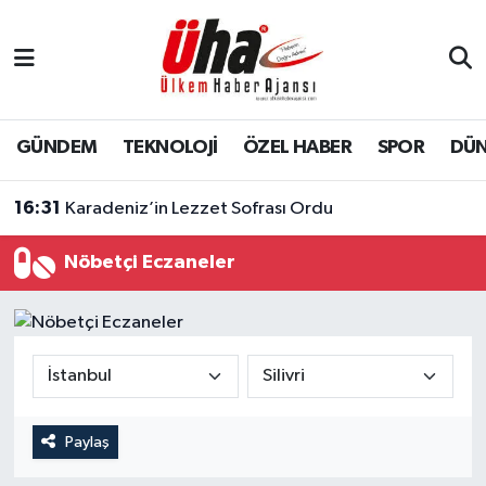
İstanbul Nöbetçi Eczaneler
İstanbul Hava Durumu
GÜNDEM
TEKNOLOJİ
ÖZEL HABER
SPOR
DÜ
İstanbul Namaz Vakitleri
16:31
Karadeniz’in Lezzet Sofrası Ordu
İstanbul Trafik Yoğunluk Haritası
Nöbetçi Eczaneler
Süper Lig Puan Durumu ve Fikstür
Tüm Manşetler
Son Dakika Haberleri
Paylaş
Haber Arşivi