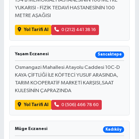
154 B MEMORIAL HASTANESİNİN 100 METRE
YUKARISI - FİZİK TEDAVİ HASTANESİNİN 100
METRE AŞAĞISI
Yol Tarifi Al
0 (212) 441 38 16
Yaşam Eczanesi
Sancaktepe
Osmangazi Mahallesi Atayolu Caddesi 10C-D
KAYA ÇİFTLİĞİ İLE KÖFTECİ YUSUF ARASINDA,
TARIM KOOPERATİF MARKETİ KARŞISI,SAAT
KULESİNİN ÇAPRAZINDA
Yol Tarifi Al
0 (506) 466 78 60
Müge Eczanesi
Kadıköy