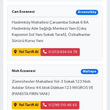
Can Eczanesi
Arnavutköy
Hadımköy Mahallesi Çarşamba Sokak 6 8A
Hadımköy Aile Sağlığı Merkezi Yanı (Çıkış
Kapısının Sol Yanı Sokak Tarafı), Özbalkanlar
Sürücü Kursu Yanı
Yol Tarifi Al
0 (212) 634 04 78
Nish Eczanesi
Maltepe
Zümrütevler Mahallesi Yol-3 Sokak 123 Nish
Adalar Sitesi 44.blok Dükkan:123 MIGROS VE
(PANİSTA FIRIN YANI )
Yol Tarifi Al
0 (216) 510 46 45