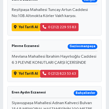
Reşitpaşa Mahallesi Tuncay Artun Caddesi
No:10B Altınokta Körler Vakfı karşısı.
Yol Tarifi Al
0 (212) 229 55 83
Plevne Eczanesi
Gaziosmanpaşa
Mevlana Mahallesi İbrahim Hayırlıoğlu Caddesi
6 3 PLEVNE KONUTLARI ÇARŞI İÇERİSİNDE
Yol Tarifi Al
0 (212) 823 53 43
Eren Aydın Eczanesi
Bahçelievler
Siyavuşpaşa Mahallesi Adnan Kahveci Bulvarı