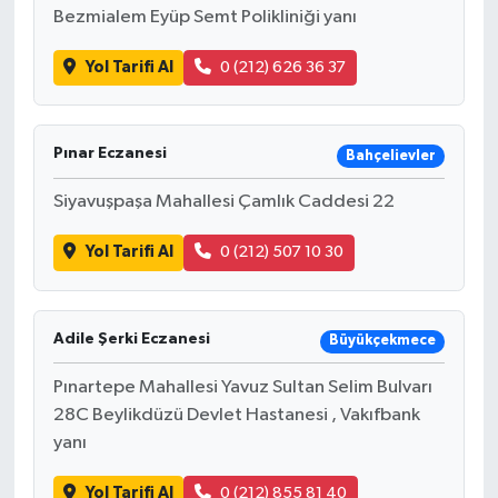
Bezmialem Eyüp Semt Polikliniği yanı
Yol Tarifi Al
0 (212) 626 36 37
Pınar Eczanesi
Bahçelievler
Siyavuşpaşa Mahallesi Çamlık Caddesi 22
Yol Tarifi Al
0 (212) 507 10 30
Adile Şerki Eczanesi
Büyükçekmece
Pınartepe Mahallesi Yavuz Sultan Selim Bulvarı
28C Beylikdüzü Devlet Hastanesi , Vakıfbank
yanı
Yol Tarifi Al
0 (212) 855 81 40