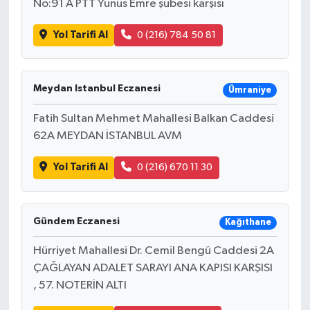
No:91 A PTT Yunus Emre şubesi karşısı
Yol Tarifi Al
0 (216) 784 50 81
Meydan Istanbul Eczanesi
Ümraniye
Fatih Sultan Mehmet Mahallesi Balkan Caddesi
62A MEYDAN İSTANBUL AVM
Yol Tarifi Al
0 (216) 670 11 30
Gündem Eczanesi
Kağıthane
Hürriyet Mahallesi Dr. Cemil Bengü Caddesi 2A
ÇAĞLAYAN ADALET SARAYI ANA KAPISI KARŞISI
, 57. NOTERİN ALTI