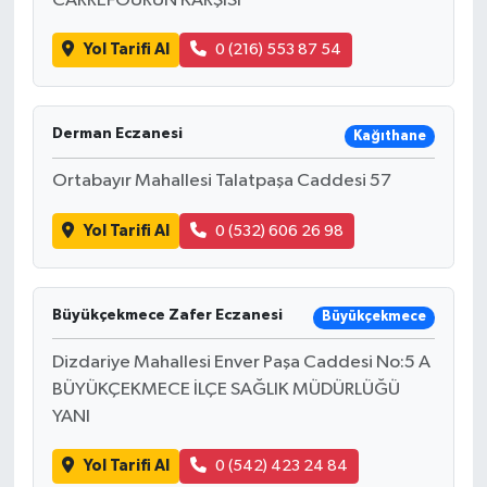
CARREFOURUN KARŞISI
Yol Tarifi Al
0 (216) 553 87 54
Derman Eczanesi
Kağıthane
Ortabayır Mahallesi Talatpaşa Caddesi 57
Yol Tarifi Al
0 (532) 606 26 98
Büyükçekmece Zafer Eczanesi
Büyükçekmece
Dizdariye Mahallesi Enver Paşa Caddesi No:5 A
BÜYÜKÇEKMECE İLÇE SAĞLIK MÜDÜRLÜĞÜ
YANI
Yol Tarifi Al
0 (542) 423 24 84