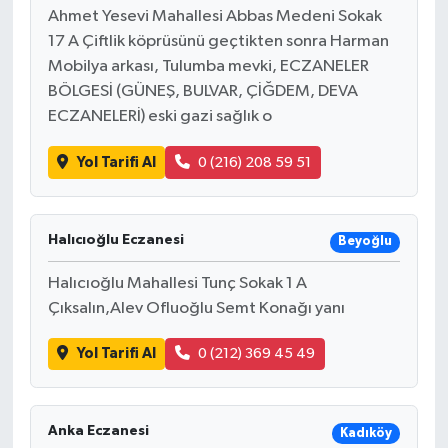
Ahmet Yesevi Mahallesi Abbas Medeni Sokak
17 A Çiftlik köprüsünü geçtikten sonra Harman
Mobilya arkası, Tulumba mevki, ECZANELER
BÖLGESİ (GÜNEŞ, BULVAR, ÇİĞDEM, DEVA
ECZANELERİ) eski gazi sağlık o
Yol Tarifi Al
0 (216) 208 59 51
Halıcıoğlu Eczanesi
Beyoğlu
Halıcıoğlu Mahallesi Tunç Sokak 1 A
Çıksalın,Alev Ofluoğlu Semt Konağı yanı
Yol Tarifi Al
0 (212) 369 45 49
Anka Eczanesi
Kadıköy