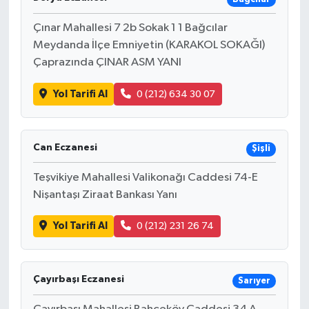
Çınar Mahallesi 7 2b Sokak 1 1 Bağcılar
Meydanda İlçe Emniyetin (KARAKOL SOKAĞI)
Çaprazında ÇINAR ASM YANI
Yol Tarifi Al
0 (212) 634 30 07
Can Eczanesi
Şişli
Teşvikiye Mahallesi Valikonağı Caddesi 74-E
Nişantaşı Ziraat Bankası Yanı
Yol Tarifi Al
0 (212) 231 26 74
Çayırbaşı Eczanesi
Sarıyer