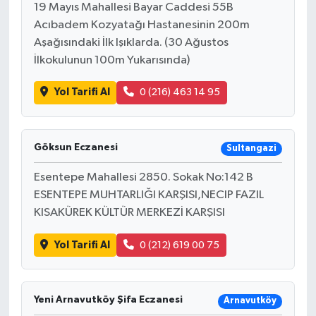
19 Mayıs Mahallesi Bayar Caddesi 55B
Acıbadem Kozyatağı Hastanesinin 200m
Aşağısındaki İlk Işıklarda. (30 Ağustos
İlkokulunun 100m Yukarısında)
Yol Tarifi Al
0 (216) 463 14 95
Göksun Eczanesi
Sultangazi
Esentepe Mahallesi 2850. Sokak No:142 B
ESENTEPE MUHTARLIĞI KARŞISI,NECIP FAZIL
KISAKÜREK KÜLTÜR MERKEZİ KARŞISI
Yol Tarifi Al
0 (212) 619 00 75
Yeni Arnavutköy Şifa Eczanesi
Arnavutköy