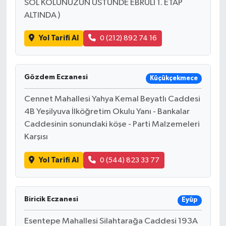
SOL KOLUNUZUN ÜSTÜNDE EBRULİ 1. ETAP
ALTINDA )
Yol Tarifi Al
0 (212) 892 74 16
Gözdem Eczanesi
Küçükçekmece
Cennet Mahallesi Yahya Kemal Beyatlı Caddesi
4B Yeşilyuva İlköğretim Okulu Yanı - Bankalar
Caddesinin sonundaki köşe - Parti Malzemeleri
Karşısı
Yol Tarifi Al
0 (544) 823 33 77
Biricik Eczanesi
Eyüp
Esentepe Mahallesi Silahtarağa Caddesi 193A