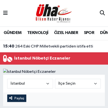
İstanbul Nöbetçi Eczaneler
İstanbul Hava Durumu
GÜNDEM
TEKNOLOJİ
ÖZEL HABER
SPOR
DÜ
15:40
264 Eski CHP Milletvekili partiden istifa etti
İstanbul Namaz Vakitleri
13:07
ORDU, GASTRONOMİ VE TURİZMİN BULUŞMA NOKTASI OLUYOR
İstanbul Trafik Yoğunluk Haritası
İstanbul Nöbetçi Eczaneler
Süper Lig Puan Durumu ve Fikstür
Tüm Manşetler
Son Dakika Haberleri
Paylaş
Haber Arşivi