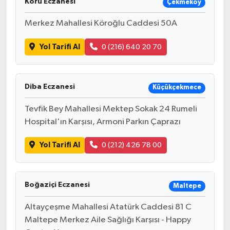
Koru Eczanesi
Çekmeköy
Merkez Mahallesi Köroğlu Caddesi 50A
Yol Tarifi Al
0 (216) 640 20 70
Diba Eczanesi
Küçükçekmece
Tevfik Bey Mahallesi Mektep Sokak 24 Rumeli
Hospital'ın Karşısı, Armoni Parkın Çaprazı
Yol Tarifi Al
0 (212) 426 78 00
Boğaziçi Eczanesi
Maltepe
Altayçeşme Mahallesi Atatürk Caddesi 81 C
Maltepe Merkez Aile Sağlığı Karşısı - Happy