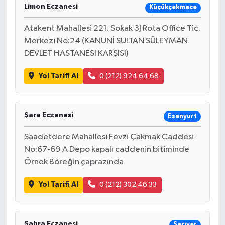
Limon Eczanesi
Küçükçekmece
Atakent Mahallesi 221. Sokak 3J Rota Office Tic.
Merkezi No:24 (KANUNİ SULTAN SÜLEYMAN
DEVLET HASTANESİ KARŞISI)
Yol Tarifi Al
0 (212) 924 64 68
Şara Eczanesi
Esenyurt
Saadetdere Mahallesi Fevzi Çakmak Caddesi
No:67-69 A Depo kapalı caddenin bitiminde
Örnek Böreğin çaprazında
Yol Tarifi Al
0 (212) 302 46 33
Sahra Eczanesi
Sarıyer