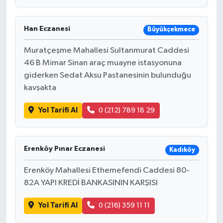
Han Eczanesi
Büyükçekmece
Muratçeşme Mahallesi Sultanmurat Caddesi
46 B Mimar Sinan araç muayne istasyonuna
giderken Sedat Aksu Pastanesinin bulunduğu
kavşakta
Yol Tarifi Al
0 (212) 789 18 29
Erenköy Pınar Eczanesi
Kadıköy
Erenköy Mahallesi Ethemefendi Caddesi 80-
82A YAPI KREDİ BANKASININ KARŞISI
Yol Tarifi Al
0 (216) 359 11 11