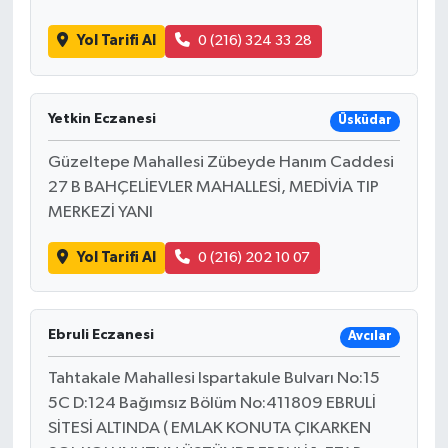
Yol Tarifi Al
0 (216) 324 33 28
Yetkin Eczanesi
Üsküdar
Güzeltepe Mahallesi Zübeyde Hanım Caddesi
27 B BAHÇELİEVLER MAHALLESİ, MEDİVİA TIP
MERKEZİ YANI
Yol Tarifi Al
0 (216) 202 10 07
Ebruli Eczanesi
Avcılar
Tahtakale Mahallesi Ispartakule Bulvarı No:15
5C D:124 Bağımsız Bölüm No:411809 EBRULİ
SİTESİ ALTINDA ( EMLAK KONUTA ÇIKARKEN