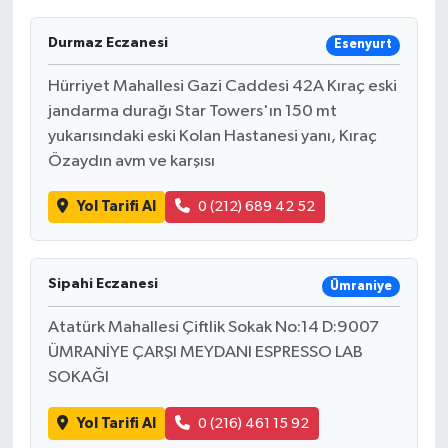
Durmaz Eczanesi
Esenyurt
Hürriyet Mahallesi Gazi Caddesi 42A Kıraç eski
jandarma durağı Star Towers'ın 150 mt
yukarısındaki eski Kolan Hastanesi yanı, Kıraç
Özaydın avm ve karşısı
Yol Tarifi Al
0 (212) 689 42 52
Sipahi Eczanesi
Ümraniye
Atatürk Mahallesi Çiftlik Sokak No:14 D:9007
ÜMRANİYE ÇARŞI MEYDANI ESPRESSO LAB
SOKAĞI
Yol Tarifi Al
0 (216) 461 15 92