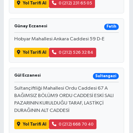
Yol Tarifi Al
0 (212) 231 65 05
Günay Eczanesi
Fatih
Hobyar Mahallesi Ankara Caddesi 59 D-E
Yol Tarifi Al
0 (212) 526 32 84
Gül Eczanesi
Sultangazi
Sultançiftliği Mahallesi Ordu Caddesi 67 A
BAĞIMSIZ BÖLÜM9 ORDU CADDESİ ESKİ SALI
PAZARININ KURULDUĞU TARAF, LASTİKÇİ
DURAĞININ ALT CADDESİ
Yol Tarifi Al
0 (212) 668 70 40