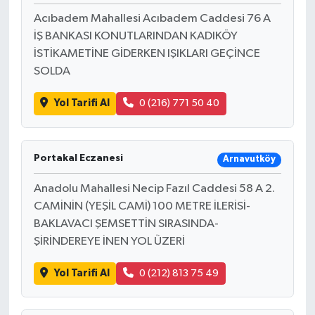
Acıbadem Mahallesi Acıbadem Caddesi 76 A
İŞ BANKASI KONUTLARINDAN KADIKÖY
İSTİKAMETİNE GİDERKEN IŞIKLARI GEÇİNCE
SOLDA
Yol Tarifi Al
0 (216) 771 50 40
Portakal Eczanesi
Arnavutköy
Anadolu Mahallesi Necip Fazıl Caddesi 58 A 2.
CAMİNİN (YEŞİL CAMİ) 100 METRE İLERİSİ-
BAKLAVACI ŞEMSETTİN SIRASINDA-
ŞİRİNDEREYE İNEN YOL ÜZERİ
Yol Tarifi Al
0 (212) 813 75 49