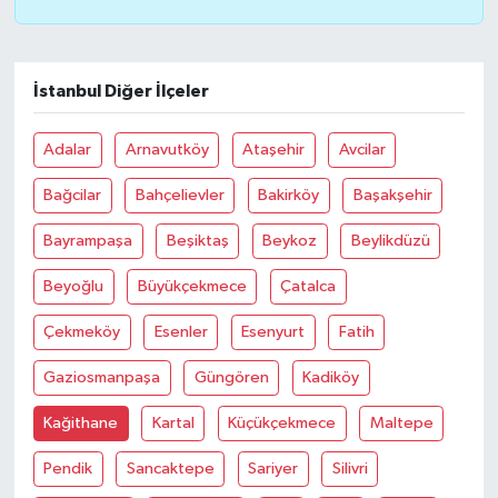
İstanbul Diğer İlçeler
Adalar
Arnavutköy
Ataşehir
Avcilar
Bağcilar
Bahçelievler
Bakirköy
Başakşehir
Bayrampaşa
Beşiktaş
Beykoz
Beylikdüzü
Beyoğlu
Büyükçekmece
Çatalca
Çekmeköy
Esenler
Esenyurt
Fatih
Gaziosmanpaşa
Güngören
Kadiköy
Kağithane
Kartal
Küçükçekmece
Maltepe
Pendik
Sancaktepe
Sariyer
Silivri