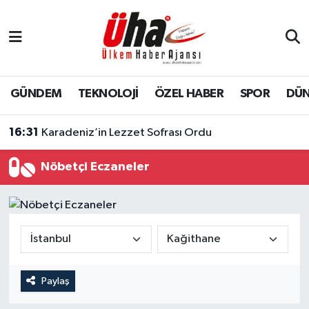
İstanbul Nöbetçi Eczaneler
İstanbul Hava Durumu
GÜNDEM
TEKNOLOJİ
ÖZEL HABER
SPOR
DÜ
İstanbul Namaz Vakitleri
16:31
Karadeniz’in Lezzet Sofrası Ordu
İstanbul Trafik Yoğunluk Haritası
Nöbetçi Eczaneler
Süper Lig Puan Durumu ve Fikstür
Tüm Manşetler
Son Dakika Haberleri
Paylaş
Haber Arşivi