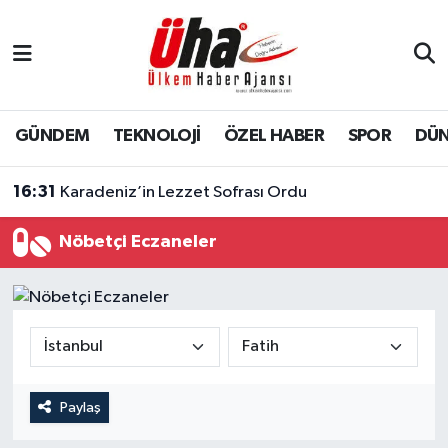
İstanbul Nöbetçi Eczaneler
İstanbul Hava Durumu
GÜNDEM
TEKNOLOJİ
ÖZEL HABER
SPOR
DÜ
İstanbul Namaz Vakitleri
16:31
Karadeniz’in Lezzet Sofrası Ordu
İstanbul Trafik Yoğunluk Haritası
Nöbetçi Eczaneler
Süper Lig Puan Durumu ve Fikstür
Tüm Manşetler
Son Dakika Haberleri
Paylaş
Haber Arşivi