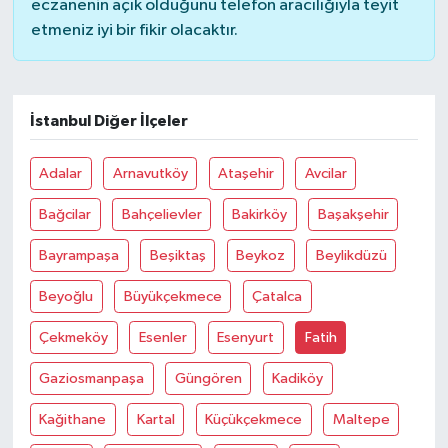
eczanenin açık olduğunu telefon aracılığıyla teyit
etmeniz iyi bir fikir olacaktır.
İstanbul Diğer İlçeler
Adalar
Arnavutköy
Ataşehir
Avcilar
Bağcilar
Bahçelievler
Bakirköy
Başakşehir
Bayrampaşa
Beşiktaş
Beykoz
Beylikdüzü
Beyoğlu
Büyükçekmece
Çatalca
Çekmeköy
Esenler
Esenyurt
Fatih
Gaziosmanpaşa
Güngören
Kadiköy
Kağithane
Kartal
Küçükçekmece
Maltepe