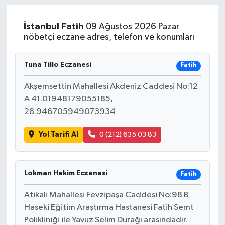
İstanbul
Fatih
09 Ağustos 2026 Pazar
nöbetçi eczane adres, telefon ve konumları
Tuna Tillo Eczanesi
Fatih
Akşemsettin Mahallesi Akdeniz Caddesi No:12
A 41.01948179055185,
28.946705949073934
Yol Tarifi Al
0 (212) 635 03 83
Lokman Hekim Eczanesi
Fatih
Atikali Mahallesi Fevzipaşa Caddesi No:98 B
Haseki Eğitim Araştırma Hastanesi Fatih Semt
Polikliniği ile Yavuz Selim Durağı arasındadır.