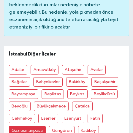
beklenmedik durumlar nedeniyle nöbete
gelemeyebilir. Bu nedenle, yola çıkmadan önce
eczanenin açık olduğunu telefon aracılığıyla teyit
etmeniz iyi bir fikir olacaktır.
İstanbul Diğer İlçeler
Adalar
Arnavutköy
Ataşehir
Avcilar
Bağcilar
Bahçelievler
Bakirköy
Başakşehir
Bayrampaşa
Beşiktaş
Beykoz
Beylikdüzü
Beyoğlu
Büyükçekmece
Çatalca
Çekmeköy
Esenler
Esenyurt
Fatih
Gaziosmanpaşa
Güngören
Kadiköy