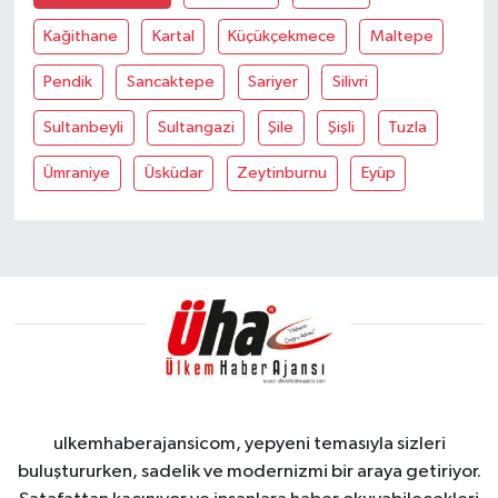
Kağithane
Kartal
Küçükçekmece
Maltepe
Pendik
Sancaktepe
Sariyer
Silivri
Sultanbeyli
Sultangazi
Şile
Şişli
Tuzla
Ümraniye
Üsküdar
Zeytinburnu
Eyüp
ulkemhaberajansicom, yepyeni temasıyla sizleri
buluştururken, sadelik ve modernizmi bir araya getiriyor.