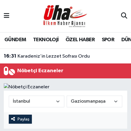
İstanbul Nöbetçi Eczaneler
İstanbul Hava Durumu
GÜNDEM
TEKNOLOJİ
ÖZEL HABER
SPOR
DÜ
İstanbul Namaz Vakitleri
16:31
Karadeniz’in Lezzet Sofrası Ordu
İstanbul Trafik Yoğunluk Haritası
Nöbetçi Eczaneler
Süper Lig Puan Durumu ve Fikstür
Tüm Manşetler
Son Dakika Haberleri
Paylaş
Haber Arşivi