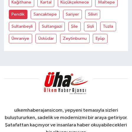
Kağithane
Kartal
Küçükçekmece
Maltepe
Pendik
Sancaktepe
Sariyer
Silivri
Sultanbeyli
Sultangazi
Şile
Şişli
Tuzla
Ümraniye
Üsküdar
Zeytinburnu
Eyüp
ulkemhaberajansicom, yepyeni temasıyla sizleri
buluştururken, sadelik ve modernizmi bir araya getiriyor.
Şatafattan kaçınıyor ve insanlara haber okuyabilecekleri