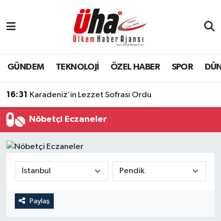
İstanbul Nöbetçi Eczaneler
İstanbul Hava Durumu
GÜNDEM
TEKNOLOJİ
ÖZEL HABER
SPOR
DÜ
İstanbul Namaz Vakitleri
16:31
Karadeniz’in Lezzet Sofrası Ordu
İstanbul Trafik Yoğunluk Haritası
Nöbetçi Eczaneler
Süper Lig Puan Durumu ve Fikstür
Tüm Manşetler
Son Dakika Haberleri
Paylaş
Haber Arşivi