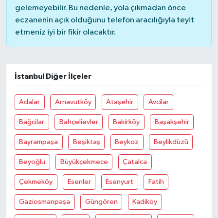
gelemeyebilir. Bu nedenle, yola çıkmadan önce
eczanenin açık olduğunu telefon aracılığıyla teyit
etmeniz iyi bir fikir olacaktır.
İstanbul Diğer İlçeler
Adalar
Arnavutköy
Ataşehir
Avcilar
Bağcilar
Bahçelievler
Bakirköy
Başakşehir
Bayrampaşa
Beşiktaş
Beykoz
Beylikdüzü
Beyoğlu
Büyükçekmece
Çatalca
Çekmeköy
Esenler
Esenyurt
Fatih
Gaziosmanpaşa
Güngören
Kadiköy