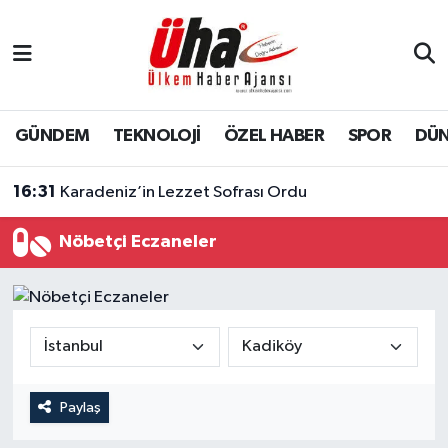
İstanbul Nöbetçi Eczaneler
İstanbul Hava Durumu
GÜNDEM
TEKNOLOJİ
ÖZEL HABER
SPOR
DÜ
İstanbul Namaz Vakitleri
16:31
Karadeniz’in Lezzet Sofrası Ordu
İstanbul Trafik Yoğunluk Haritası
Nöbetçi Eczaneler
Süper Lig Puan Durumu ve Fikstür
Tüm Manşetler
Son Dakika Haberleri
Paylaş
Haber Arşivi