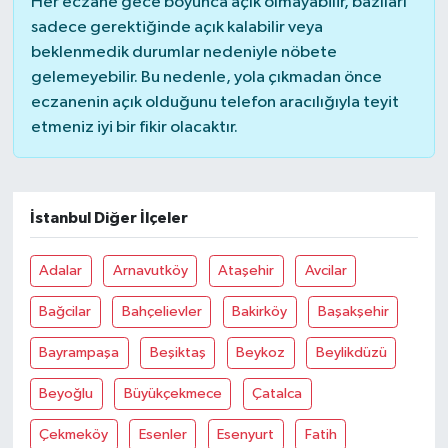
Her eczane gece boyunca açık olmayabilir, bazıları
sadece gerektiğinde açık kalabilir veya
beklenmedik durumlar nedeniyle nöbete
gelemeyebilir. Bu nedenle, yola çıkmadan önce
eczanenin açık olduğunu telefon aracılığıyla teyit
etmeniz iyi bir fikir olacaktır.
İstanbul Diğer İlçeler
Adalar
Arnavutköy
Ataşehir
Avcilar
Bağcilar
Bahçelievler
Bakirköy
Başakşehir
Bayrampaşa
Beşiktaş
Beykoz
Beylikdüzü
Beyoğlu
Büyükçekmece
Çatalca
Çekmeköy
Esenler
Esenyurt
Fatih