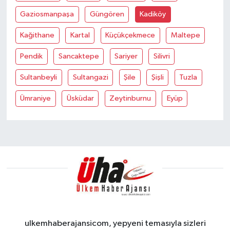
Gaziosmanpaşa
Güngören
Kadiköy
Kağithane
Kartal
Küçükçekmece
Maltepe
Pendik
Sancaktepe
Sariyer
Silivri
Sultanbeyli
Sultangazi
Şile
Şişli
Tuzla
Ümraniye
Üsküdar
Zeytinburnu
Eyüp
ulkemhaberajansicom, yepyeni temasıyla sizleri