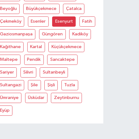
Beyoğlu
Büyükçekmece
Çatalca
Çekmeköy
Esenler
Esenyurt
Fatih
Gaziosmanpaşa
Güngören
Kadiköy
Kağithane
Kartal
Küçükçekmece
Maltepe
Pendik
Sancaktepe
Sariyer
Silivri
Sultanbeyli
Sultangazi
Şile
Şişli
Tuzla
Ümraniye
Üsküdar
Zeytinburnu
Eyüp