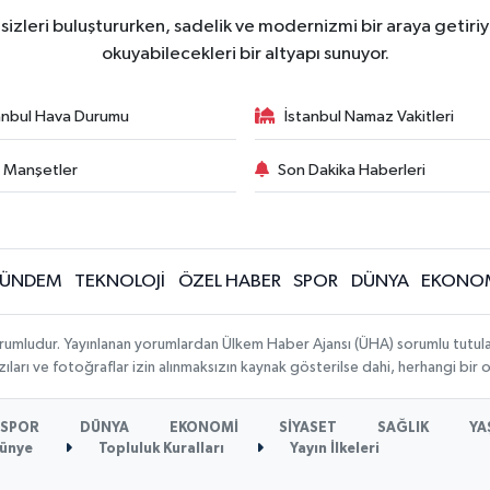
zleri buluştururken, sadelik ve modernizmi bir araya getiriyo
okuyabilecekleri bir altyapı sunuyor.
anbul Hava Durumu
İstanbul Namaz Vakitleri
 Manşetler
Son Dakika Haberleri
ÜNDEM
TEKNOLOJİ
ÖZEL HABER
SPOR
DÜNYA
EKONO
rumludur. Yayınlanan yorumlardan Ülkem Haber Ajansı (ÜHA) sorumlu tutulamaz.
ıları ve fotoğraflar izin alınmaksızın kaynak gösterilse dahi, herhangi bir
SPOR
DÜNYA
EKONOMİ
SİYASET
SAĞLIK
YA
ünye
Topluluk Kuralları
Yayın İlkeleri