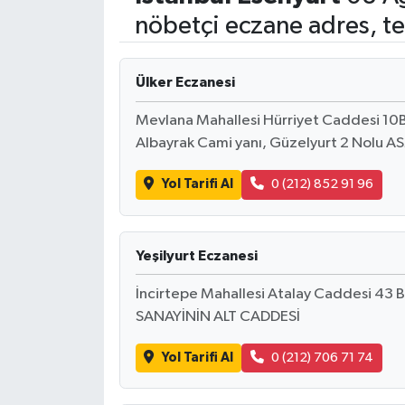
nöbetçi eczane adres, te
Ülker Eczanesi
Mevlana Mahallesi Hürriyet Caddesi 10B 
Albayrak Cami yanı, Güzelyurt 2 Nolu ASM
Yol Tarifi Al
0 (212) 852 91 96
Yeşilyurt Eczanesi
İncirtepe Mahallesi Atalay Caddesi 4
SANAYİNİN ALT CADDESİ
Yol Tarifi Al
0 (212) 706 71 74