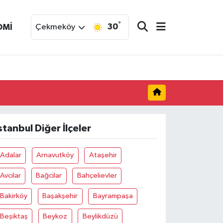
°
30
OMİ
Çekmeköy
stanbul Diğer İlçeler
Adalar
Arnavutköy
Ataşehir
Avcilar
Bağcilar
Bahçelievler
Bakirköy
Başakşehir
Bayrampaşa
Beşiktaş
Beykoz
Beylikdüzü