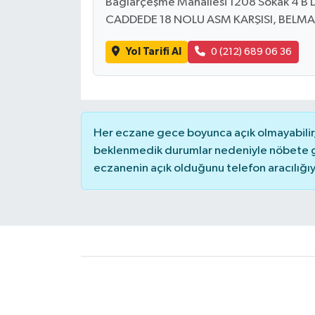
Bağlarçeşme Mahallesi 1208 Sokak 4
CADDEDE 18 NOLU ASM KARŞISI, BELMA
Yol Tarifi Al
0 (212) 689 06 36
Her eczane gece boyunca açık olmayabilir, 
beklenmedik durumlar nedeniyle nöbete g
eczanenin açık olduğunu telefon aracılığıyla 