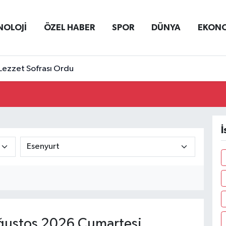
NOLOJİ
ÖZEL HABER
SPOR
DÜNYA
EKON
Lezzet Sofrası Ordu
İ
ustos 2026 Cumartesi