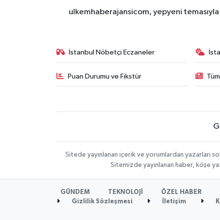
ulkemhaberajansicom, yepyeni temasıyla si
İstanbul Nöbetçi Eczaneler
İst
Puan Durumu ve Fikstür
Tüm
G
Sitede yayınlanan içerik ve yorumlardan yazarları so
Sitemizde yayınlanan haber, köşe yaz
GÜNDEM
TEKNOLOJİ
ÖZEL HABER
Gizlilik Sözleşmesi
İletişim
K