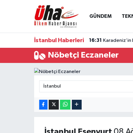
GÜNDEM
TEK
İstanbul Nöbetçi Eczaneler
İstanbul Hava Durumu
İstanbul Haberleri
16:31
Karadeniz’in 
İstanbul Namaz Vakitleri
Nöbetçi Eczaneler
İstanbul Trafik Yoğunluk Haritası
Süper Lig Puan Durumu ve Fikstür
Tüm Manşetler
Son Dakika Haberleri
Haber Arşivi
İstanbul
Esenyurt
08 Ağ