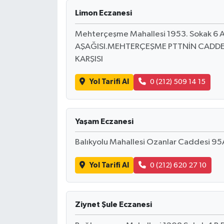
Limon Eczanesi
Mehterçeşme Mahallesi 1953. Sokak 6 
AŞAĞISI.MEHTERÇEŞME PTTNİN CADDE
KARŞISI
Yol Tarifi Al
0 (212) 509 14 15
Yaşam Eczanesi
Balıkyolu Mahallesi Ozanlar Caddesi 95
Yol Tarifi Al
0 (212) 620 27 10
Ziynet Şule Eczanesi