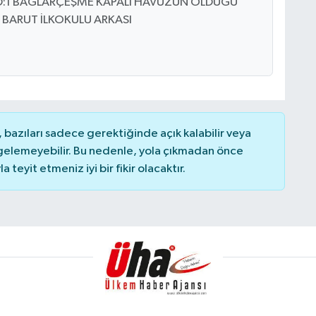
 B D:1 BAĞLARÇEŞME KAPALI HAVUZUN OLDUĞU
 BARUT İLKOKULU ARKASI
bazıları sadece gerektiğinde açık kalabilir veya
elemeyebilir. Bu nedenle, yola çıkmadan önce
teyit etmeniz iyi bir fikir olacaktır.