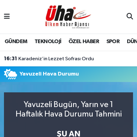
İstanbul Nöbetçi Eczaneler
İstanbul Hava Durumu
GÜNDEM
TEKNOLOJİ
ÖZEL HABER
SPOR
DÜ
İstanbul Namaz Vakitleri
16:31
Karadeniz’in Lezzet Sofrası Ordu
İstanbul Trafik Yoğunluk Haritası
Yavuzeli Hava Durumu
Süper Lig Puan Durumu ve Fikstür
Tüm Manşetler
Yavuzeli Bugün, Yarın ve 1
Haftalık Hava Durumu Tahmini
Son Dakika Haberleri
Haber Arşivi
ŞU AN