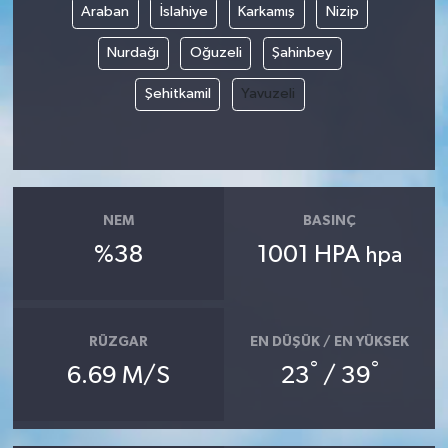
Araban
İslahiye
Karkamış
Nizip
Nurdağı
Oğuzeli
Şahinbey
Şehitkamil
Yavuzeli
NEM
BASINÇ
%38
1001 HPA
hpa
RÜZGAR
EN DÜŞÜK / EN YÜKSEK
°
°
6.69 M/S
23
/ 39