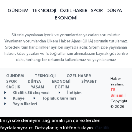
GÜNDEM
TEKNOLOJİ
ÖZEL HABER
SPOR
DÜNYA
EKONOMİ
Sitede yayınlanan içerik ve yorumlardan yazarları sorumludur.
Yayınlanan yorumlardan Ülkem Haber Ajansı (ÜHA) sorumlu tutulamaz.
Sitedeki tüm harici linkler ayrı bir sayfada açılır. Sitemizde yayınlanan
haber, köşe yazıları ve fotoğraflar izin alınmaksızın kaynak gösterilse
dahi, herhangi bir ortamda kullanılamaz ve yayınlanamaz
GÜNDEM
TEKNOLOJİ
ÖZEL HABER
Haber
SPOR
DÜNYA
EKONOMİ
SİYASET
Yazılımı:
SAĞLIK
YAŞAM
EĞİTİM
TE
Gizlilik Sözleşmesi
İletişim
Bilişim
|
Künye
Topluluk Kuralları
Copyright
Yayın İlkeleri
© 2026
En iyi site deneyimi sağlamak için çerezlerden
faydalanıyoruz. Detaylar için lütfen tıklayın.
Gizlilik