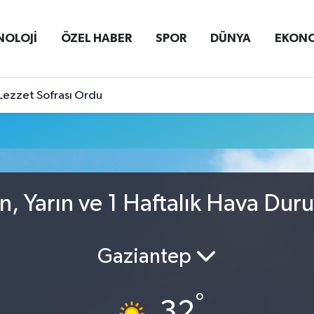
NOLOJİ
ÖZEL HABER
SPOR
DÜNYA
EKON
Lezzet Sofrası Ordu
n, Yarın ve 1 Haftalık Hava Dur
Gaziantep
°
32