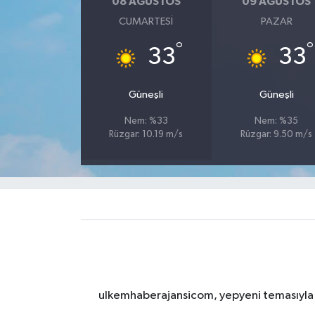
08 AĞUSTOS
09 AĞUSTOS
CUMARTESI
PAZAR
°
°
33
33
Güneşli
Güneşli
Nem: %33
Nem: %35
Rüzgar: 10.19 m/s
Rüzgar: 9.50 m/s
ulkemhaberajansicom, yepyeni temasıyla si