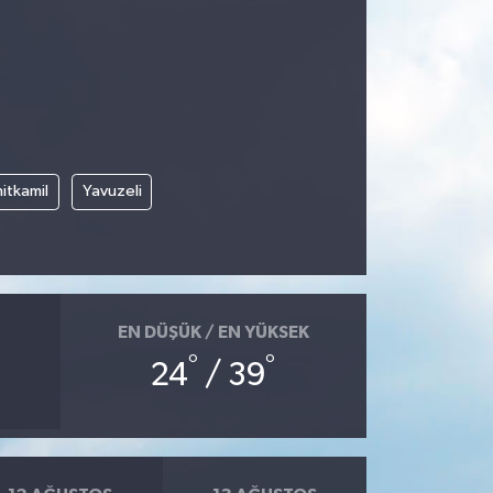
itkamil
Yavuzeli
EN DÜŞÜK / EN YÜKSEK
°
°
24
/ 39