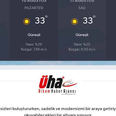
10 AĞUSTOS
11 AĞUSTOS
PAZARTESI
SALI
°
°
33
33
Güneşli
Güneşli
Nem: %29
Nem: %25
Rüzgar: 7.89 m/s
Rüzgar: 9.00 m/s
zleri buluştururken, sadelik ve modernizmi bir araya getiriyo
okuyabilecekleri bir altyapı sunuyor.