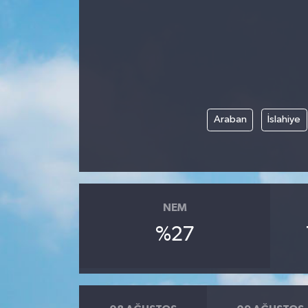
Araban
İslahiye
NEM
%27