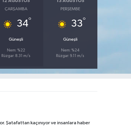
12 AĞUSTOS
13 AĞUSTOS
ÇARŞAMBA
PERŞEMBE
°
°
34
33
Güneşli
Güneşli
Nem: %22
Nem: %24
Rüzgar: 8.31 m/s
Rüzgar: 9.11 m/s
r. Şatafattan kaçınıyor ve insanlara haber