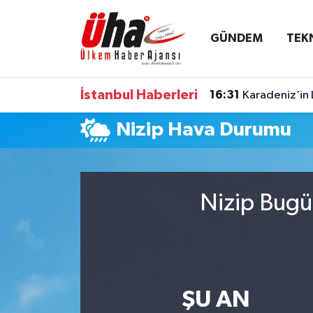
GÜNDEM
TEK
İstanbul Nöbetçi Eczaneler
İstanbul Hava Durumu
İstanbul Haberleri
16:31
Karadeniz’in 
İstanbul Namaz Vakitleri
Nizip Hava Durumu
İstanbul Trafik Yoğunluk Haritası
Süper Lig Puan Durumu ve Fikstür
Nizip Bugü
Tüm Manşetler
Son Dakika Haberleri
ŞU AN
Haber Arşivi