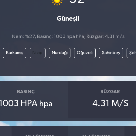
Güneşli
Nem: %27, Basınç: 1003 hpa hPa, Rüzgar: 4.31 m/s
Karkamış
Nizip
Nurdağı
Oğuzeli
Şahinbey
Şeh
BASINÇ
RÜZGAR
1003 HPA
4.31 M/S
hpa