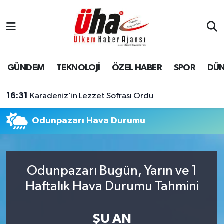
İstanbul Nöbetçi Eczaneler
İstanbul Hava Durumu
GÜNDEM
TEKNOLOJİ
ÖZEL HABER
SPOR
DÜ
İstanbul Namaz Vakitleri
16:31
Karadeniz’in Lezzet Sofrası Ordu
İstanbul Trafik Yoğunluk Haritası
Odunpazarı Hava Durumu
Süper Lig Puan Durumu ve Fikstür
Tüm Manşetler
Odunpazarı Bugün, Yarın ve 1
Haftalık Hava Durumu Tahmini
Son Dakika Haberleri
Haber Arşivi
ŞU AN