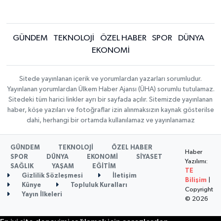
GÜNDEM
TEKNOLOJİ
ÖZEL HABER
SPOR
DÜNYA
EKONOMİ
Sitede yayınlanan içerik ve yorumlardan yazarları sorumludur.
Yayınlanan yorumlardan Ülkem Haber Ajansı (ÜHA) sorumlu tutulamaz.
Sitedeki tüm harici linkler ayrı bir sayfada açılır. Sitemizde yayınlanan
haber, köşe yazıları ve fotoğraflar izin alınmaksızın kaynak gösterilse
dahi, herhangi bir ortamda kullanılamaz ve yayınlanamaz
GÜNDEM
TEKNOLOJİ
ÖZEL HABER
Haber
SPOR
DÜNYA
EKONOMİ
SİYASET
Yazılımı:
SAĞLIK
YAŞAM
EĞİTİM
TE
Gizlilik Sözleşmesi
İletişim
Bilişim
|
Künye
Topluluk Kuralları
Copyright
Yayın İlkeleri
© 2026