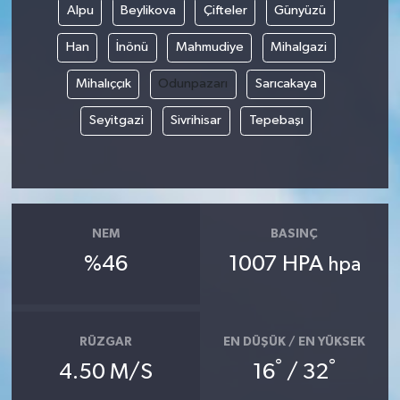
Alpu
Beylikova
Çifteler
Günyüzü
Han
İnönü
Mahmudiye
Mihalgazi
Mihalıççık
Odunpazarı
Sarıcakaya
Seyitgazi
Sivrihisar
Tepebaşı
NEM
BASINÇ
%46
1007 HPA
hpa
RÜZGAR
EN DÜŞÜK / EN YÜKSEK
°
°
4.50 M/S
16
/ 32