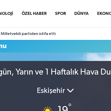
NOLOJİ
ÖZEL HABER
SPOR
DÜNYA
EKON
Milletvekili partiden istifa etti
mu
gün, Yarın ve 1 Haftalık Hava D
Eskişehir
°
19