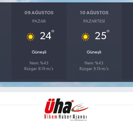
09 AĞUSTOS
10 AĞUSTOS
PAZAR
PAZARTESI
°
°
24
25
Güneşli
Güneşli
Nem: %43
Nem: %43
Rüzgar: 8.19 m/s
Rüzgar: 9.19 m/s