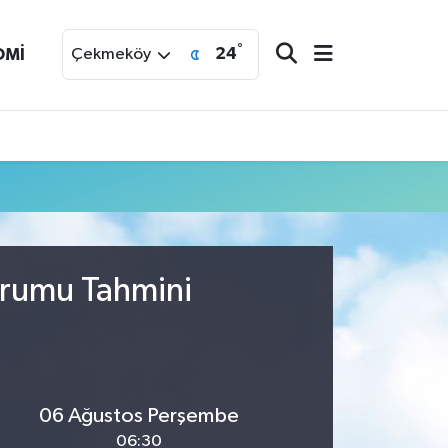
°
24
OMİ
Çekmeköy
urumu Tahmini
06 Ağustos Perşembe
06:30