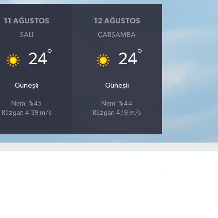
11 AĞUSTOS
12 AĞUSTOS
SALI
ÇARŞAMBA
°
°
24
24
Güneşli
Güneşli
Nem: %45
Nem: %44
Rüzgar: 4.39 m/s
Rüzgar: 4.19 m/s