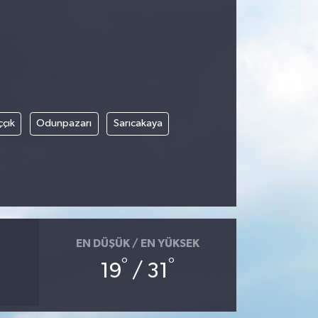
ççık
Odunpazarı
Sarıcakaya
EN DÜŞÜK / EN YÜKSEK
°
°
19
/ 31