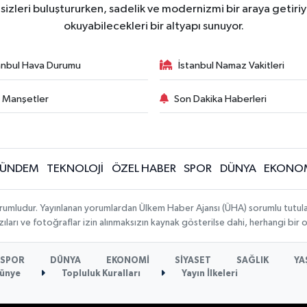
zleri buluştururken, sadelik ve modernizmi bir araya getiriyo
okuyabilecekleri bir altyapı sunuyor.
anbul Hava Durumu
İstanbul Namaz Vakitleri
 Manşetler
Son Dakika Haberleri
ÜNDEM
TEKNOLOJİ
ÖZEL HABER
SPOR
DÜNYA
EKONO
rumludur. Yayınlanan yorumlardan Ülkem Haber Ajansı (ÜHA) sorumlu tutulamaz.
ıları ve fotoğraflar izin alınmaksızın kaynak gösterilse dahi, herhangi bir
SPOR
DÜNYA
EKONOMİ
SİYASET
SAĞLIK
YA
ünye
Topluluk Kuralları
Yayın İlkeleri