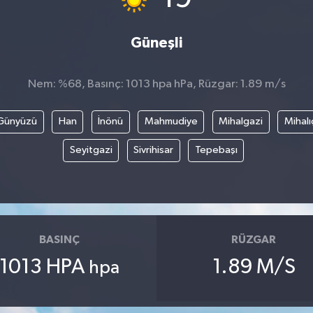
Güneşli
Nem: %68, Basınç: 1013 hpa hPa, Rüzgar: 1.89 m/s
Günyüzü
Han
İnönü
Mahmudiye
Mihalgazi
Mihalı
Seyitgazi
Sivrihisar
Tepebaşı
BASINÇ
RÜZGAR
1013 HPA
1.89 M/S
hpa