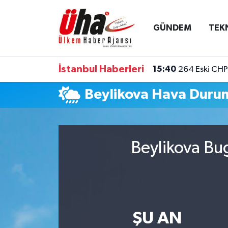
GÜNDEM
TEK
İstanbul Nöbetçi Eczaneler
İstanbul Hava Durumu
İstanbul Haberleri
15:40
264 Eski CHP 
İstanbul Namaz Vakitleri
Beylikova Hava Duru
İstanbul Trafik Yoğunluk Haritası
Süper Lig Puan Durumu ve Fikstür
Beylikova Bu
Tüm Manşetler
Son Dakika Haberleri
ŞU AN
Haber Arşivi