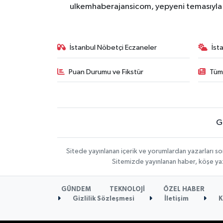
ulkemhaberajansicom, yepyeni temasıyla si
İstanbul Nöbetçi Eczaneler
İst
Puan Durumu ve Fikstür
Tüm
G
Sitede yayınlanan içerik ve yorumlardan yazarları so
Sitemizde yayınlanan haber, köşe yaz
GÜNDEM
TEKNOLOJİ
ÖZEL HABER
Gizlilik Sözleşmesi
İletişim
K