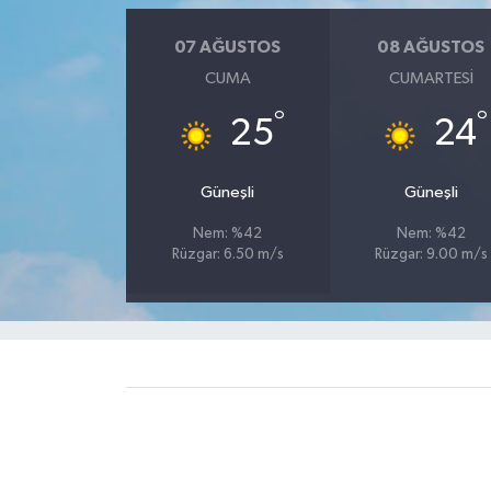
07 AĞUSTOS
08 AĞUSTOS
CUMA
CUMARTESI
°
°
25
24
Güneşli
Güneşli
Nem: %42
Nem: %42
Rüzgar: 6.50 m/s
Rüzgar: 9.00 m/s