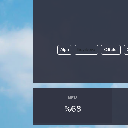
Alpu
Beylikova
Çifteler
NEM
%68