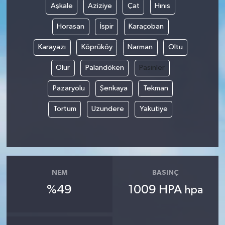
Aşkale
Aziziye
Çat
Hınıs
Horasan
İspir
Karaçoban
Karayazı
Köprüköy
Narman
Oltu
Olur
Palandöken
Pasinler
Pazaryolu
Şenkaya
Tekman
Tortum
Uzundere
Yakutiye
NEM
BASINÇ
%49
1009 HPA
hpa