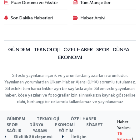
Puan Durumu ve Fikstür
Tüm Manşetler
Son Dakika Haberleri
Haber Arşivi
GÜNDEM
TEKNOLOJİ
ÖZEL HABER
SPOR
DÜNYA
EKONOMİ
Sitede yayınlanan içerik ve yorumlardan yazarları sorumludur.
Yayınlanan yorumlardan Ülkem Haber Ajansı (ÜHA) sorumlu tutulamaz.
Sitedeki tüm harici linkler ayrı bir sayfada açılır. Sitemizde yayınlanan
haber, köşe yazıları ve fotoğraflar izin alınmaksızın kaynak gösterilse
dahi, herhangi bir ortamda kullanılamaz ve yayınlanamaz
GÜNDEM
TEKNOLOJİ
ÖZEL HABER
Haber
SPOR
DÜNYA
EKONOMİ
SİYASET
Yazılımı:
SAĞLIK
YAŞAM
EĞİTİM
TE
Gizlilik Sözleşmesi
İletişim
Bilişim
|