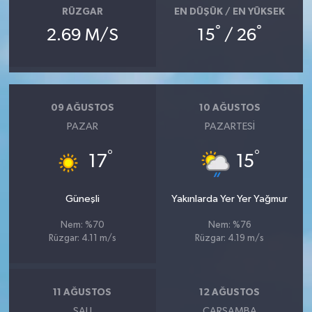
RÜZGAR
EN DÜŞÜK / EN YÜKSEK
°
°
2.69 M/S
15
/ 26
09 AĞUSTOS
10 AĞUSTOS
PAZAR
PAZARTESI
°
°
17
15
Güneşli
Yakınlarda Yer Yer Yağmur
Nem: %70
Nem: %76
Rüzgar: 4.11 m/s
Rüzgar: 4.19 m/s
11 AĞUSTOS
12 AĞUSTOS
SALI
ÇARŞAMBA