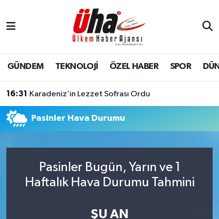
İstanbul Nöbetçi Eczaneler
İstanbul Hava Durumu
GÜNDEM
TEKNOLOJİ
ÖZEL HABER
SPOR
DÜ
İstanbul Namaz Vakitleri
16:31
Karadeniz’in Lezzet Sofrası Ordu
İstanbul Trafik Yoğunluk Haritası
Pasinler Hava Durumu
Süper Lig Puan Durumu ve Fikstür
Tüm Manşetler
Pasinler Bugün, Yarın ve 1
Haftalık Hava Durumu Tahmini
Son Dakika Haberleri
Haber Arşivi
ŞU AN