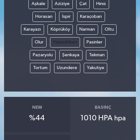
Aşkale
Aziziye
Çat
Hınıs
Horasan
İspir
Karaçoban
Karayazı
Köprüköy
Narman
Oltu
Olur
Palandöken
Pasinler
Pazaryolu
Şenkaya
Tekman
Tortum
Uzundere
Yakutiye
NEM
BASINÇ
%44
1010 HPA
hpa