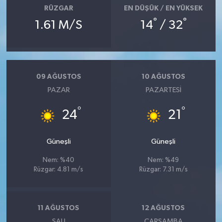
RÜZGAR
EN DÜŞÜK / EN YÜKSEK
°
°
1.61 M/S
14
/ 32
09 AĞUSTOS
10 AĞUSTOS
PAZAR
PAZARTESI
°
°
24
21
Güneşli
Güneşli
Nem: %40
Nem: %49
Rüzgar: 4.81 m/s
Rüzgar: 7.31 m/s
11 AĞUSTOS
12 AĞUSTOS
SALI
ÇARŞAMBA