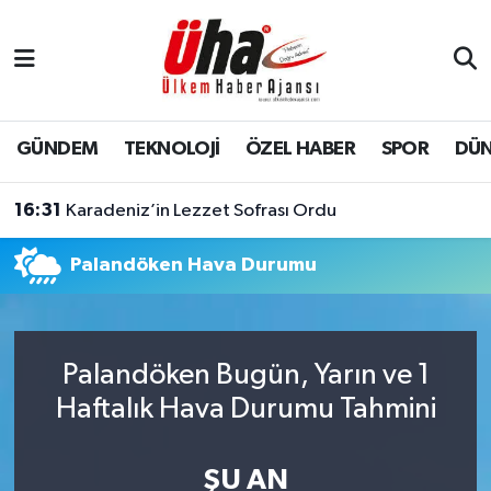
İstanbul Nöbetçi Eczaneler
İstanbul Hava Durumu
GÜNDEM
TEKNOLOJİ
ÖZEL HABER
SPOR
DÜ
İstanbul Namaz Vakitleri
16:31
Karadeniz’in Lezzet Sofrası Ordu
İstanbul Trafik Yoğunluk Haritası
Palandöken Hava Durumu
Süper Lig Puan Durumu ve Fikstür
Tüm Manşetler
Palandöken Bugün, Yarın ve 1
Haftalık Hava Durumu Tahmini
Son Dakika Haberleri
Haber Arşivi
ŞU AN