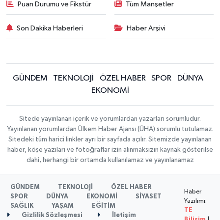
Puan Durumu ve Fikstür
Tüm Manşetler
Son Dakika Haberleri
Haber Arşivi
GÜNDEM
TEKNOLOJİ
ÖZEL HABER
SPOR
DÜNYA
EKONOMİ
Sitede yayınlanan içerik ve yorumlardan yazarları sorumludur.
Yayınlanan yorumlardan Ülkem Haber Ajansı (ÜHA) sorumlu tutulamaz.
Sitedeki tüm harici linkler ayrı bir sayfada açılır. Sitemizde yayınlanan
haber, köşe yazıları ve fotoğraflar izin alınmaksızın kaynak gösterilse
dahi, herhangi bir ortamda kullanılamaz ve yayınlanamaz
GÜNDEM
TEKNOLOJİ
ÖZEL HABER
Haber
SPOR
DÜNYA
EKONOMİ
SİYASET
Yazılımı:
SAĞLIK
YAŞAM
EĞİTİM
TE
Gizlilik Sözleşmesi
İletişim
Bilişim
|