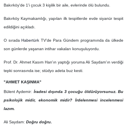
Bakırköy'de 1'i çocuk 3 kişilik bir aile, evlerinde ölü bulundu.
Bakırköy Kaymakamlığı, yapılan ilk tespitlerde evde siyanür tespit
edildiğini açıkladı.
O sırada
Habertürk
TV'de Para Gündem programında da ülkede
son günlerde yaşanan intihar vakaları konuşuluyordu.
Prof. Dr. Ahmet Kasım Han'ın yaptığı yoruma Ali Saydam'ın verdiği
tepki sonrasında ise; stüdyo adeta buz kesti.
"AHMET KAŞINMA"
Bülent Aydemir:
İradesi dışında 3 çocuğu öldürüyorsunuz. Bu
psikolojik midir, ekonomik midir? İrdelenmesi incelenmesi
lazım.
Ali Saydam:
Doğru doğru.