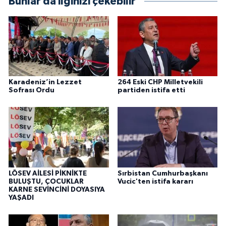
Bunlar da ilginizi çekebilir
Karadeniz’in Lezzet
264 Eski CHP Milletvekili
Sofrası Ordu
partiden istifa etti
LÖSEV AİLESİ PİKNİKTE
Sırbistan Cumhurbaşkanı
BULUŞTU, ÇOCUKLAR
Vucic'ten istifa kararı
KARNE SEVİNCİNİ DOYASIYA
YAŞADI