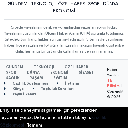
GÜNDEM
TEKNOLOJİ
ÖZEL HABER
SPOR
DÜNYA
EKONOMİ
Sitede yayınlanan içerik ve yorumlardan yazarları sorumludur.
Yayınlanan yorumlardan Ülkem Haber Ajansı (ÜHA) sorumlu tutulamaz.
Sitedeki tüm harici linkler ayrı bir sayfada açılır. Sitemizde yayınlanan
haber, köşe yazıları ve fotoğraflar izin alınmaksızın kaynak gösterilse
dahi, herhangi bir ortamda kullanılamaz ve yayınlanamaz
GÜNDEM
TEKNOLOJİ
ÖZEL HABER
Haber
SPOR
DÜNYA
EKONOMİ
SİYASET
Yazılımı:
SAĞLIK
YAŞAM
EĞİTİM
TE
Gizlilik Sözleşmesi
İletişim
Bilişim
|
Künye
Topluluk Kuralları
Copyright
Yayın İlkeleri
© 2026
En iyi site deneyimi sağlamak için çerezlerden
faydalanıyoruz. Detaylar için lütfen tıklayın.
Gizlilik
Sözleşmesi
Tamam