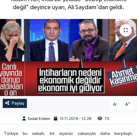
değil" deyince uyarı, Ali Saydam'dan geldi.
Paylaş
-
+
A
A
Sedat Erdem
15.11.2019 - 12:28
70
Türkiye bu sabah, bir siyanür vakasıyla daha karşılaştı.