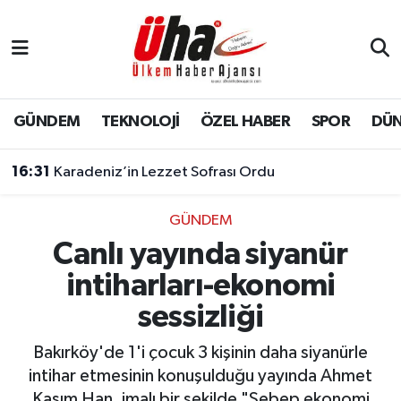
İstanbul Nöbetçi Eczaneler
İstanbul Hava Durumu
GÜNDEM
TEKNOLOJİ
ÖZEL HABER
SPOR
DÜ
İstanbul Namaz Vakitleri
16:31
Karadeniz’in Lezzet Sofrası Ordu
İstanbul Trafik Yoğunluk Haritası
GÜNDEM
Canlı yayında siyanür
Süper Lig Puan Durumu ve Fikstür
intiharları-ekonomi
Tüm Manşetler
sessizliği
Son Dakika Haberleri
Bakırköy'de 1'i çocuk 3 kişinin daha siyanürle
intihar etmesinin konuşulduğu yayında Ahmet
Haber Arşivi
Kasım Han, imalı bir şekilde "Sebep ekonomi