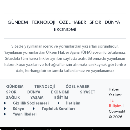
GÜNDEM
TEKNOLOJİ
ÖZEL HABER
SPOR
DÜNYA
EKONOMİ
Sitede yayınlanan içerik ve yorumlardan yazarları sorumludur.
Yayınlanan yorumlardan Ülkem Haber Ajansı (ÜHA) sorumlu tutulamaz.
Sitedeki tüm harici linkler ayrı bir sayfada açılır. Sitemizde yayınlanan
haber, köşe yazıları ve fotoğraflar izin alınmaksızın kaynak gösterilse
dahi, herhangi bir ortamda kullanılamaz ve yayınlanamaz
GÜNDEM
TEKNOLOJİ
ÖZEL HABER
Haber
SPOR
DÜNYA
EKONOMİ
SİYASET
Yazılımı:
SAĞLIK
YAŞAM
EĞİTİM
TE
Gizlilik Sözleşmesi
İletişim
Bilişim
|
Künye
Topluluk Kuralları
Copyright
Yayın İlkeleri
© 2026