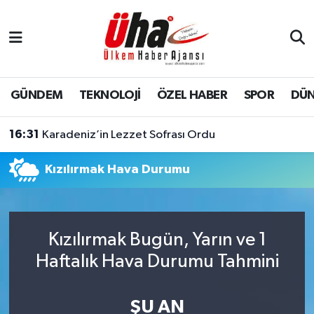
İstanbul Nöbetçi Eczaneler
İstanbul Hava Durumu
GÜNDEM
TEKNOLOJİ
ÖZEL HABER
SPOR
DÜ
İstanbul Namaz Vakitleri
16:31
Karadeniz’in Lezzet Sofrası Ordu
İstanbul Trafik Yoğunluk Haritası
Kızılırmak Hava Durumu
Süper Lig Puan Durumu ve Fikstür
Tüm Manşetler
Kızılırmak Bugün, Yarın ve 1
Haftalık Hava Durumu Tahmini
Son Dakika Haberleri
Haber Arşivi
ŞU AN