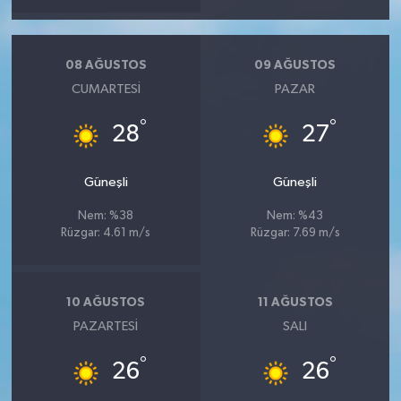
08 AĞUSTOS
09 AĞUSTOS
CUMARTESI
PAZAR
°
°
28
27
Güneşli
Güneşli
Nem: %38
Nem: %43
Rüzgar: 4.61 m/s
Rüzgar: 7.69 m/s
10 AĞUSTOS
11 AĞUSTOS
PAZARTESI
SALI
°
°
26
26