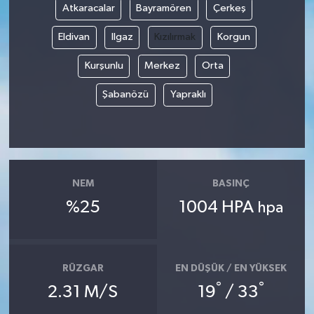
Atkaracalar
Bayramören
Çerkeş
Eldivan
Ilgaz
Kızılırmak
Korgun
Kurşunlu
Merkez
Orta
Şabanözü
Yapraklı
NEM
BASINÇ
%25
1004 HPA
hpa
RÜZGAR
EN DÜŞÜK / EN YÜKSEK
°
°
2.31 M/S
19
/ 33