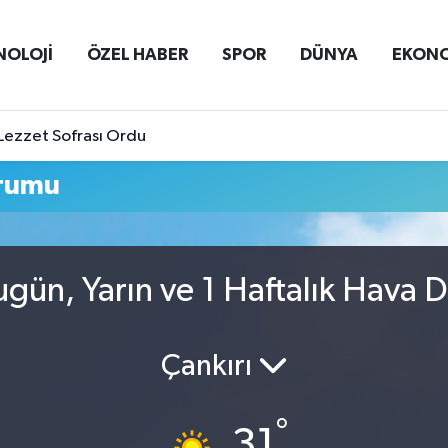
NOLOJİ
ÖZEL HABER
SPOR
DÜNYA
EKON
Lezzet Sofrası Ordu
rumu
gün, Yarın ve 1 Haftalık Hava 
Çankırı
°
31