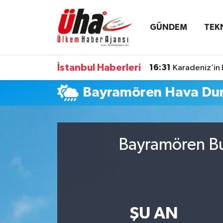
GÜNDEM
TEK
İstanbul Nöbetçi Eczaneler
İstanbul Hava Durumu
İstanbul Haberleri
16:31
Karadeniz’in 
İstanbul Namaz Vakitleri
Bayramören Hava Du
İstanbul Trafik Yoğunluk Haritası
Süper Lig Puan Durumu ve Fikstür
Bayramören Bu
Tüm Manşetler
Son Dakika Haberleri
ŞU AN
Haber Arşivi