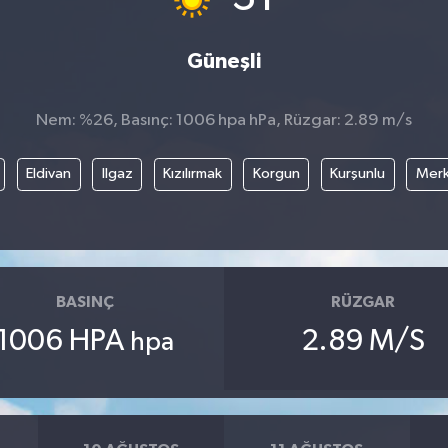
Güneşli
Nem: %26, Basınç: 1006 hpa hPa, Rüzgar: 2.89 m/s
Eldivan
Ilgaz
Kızılırmak
Korgun
Kurşunlu
Mer
BASINÇ
RÜZGAR
1006 HPA
2.89 M/S
hpa