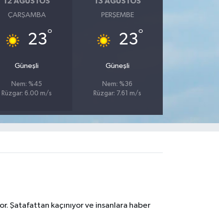
12 AĞUSTOS
13 AĞUSTOS
ÇARŞAMBA
PERŞEMBE
°
°
23
23
Güneşli
Güneşli
Nem: %45
Nem: %36
Rüzgar: 6.00 m/s
Rüzgar: 7.61 m/s
r. Şatafattan kaçınıyor ve insanlara haber