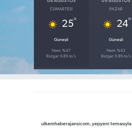
08 AĞUSTOS
09 AĞUSTOS
CUMARTESI
PAZAR
°
°
25
24
Güneşli
Güneşli
Nem: %47
Nem: %43
Rüzgar: 6.89 m/s
Rüzgar: 6.89 m/s
ulkemhaberajansicom, yepyeni temasıyla si