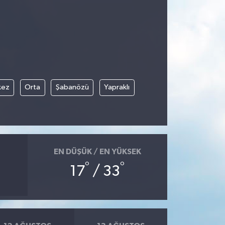
kez
Orta
Şabanözü
Yapraklı
EN DÜŞÜK / EN YÜKSEK
°
°
17
/ 33