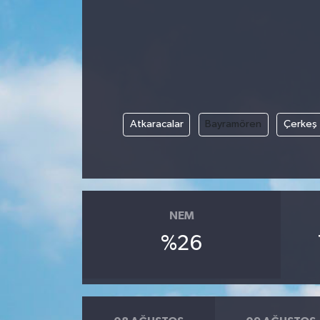
Atkaracalar
Bayramören
Çerkeş
NEM
%26