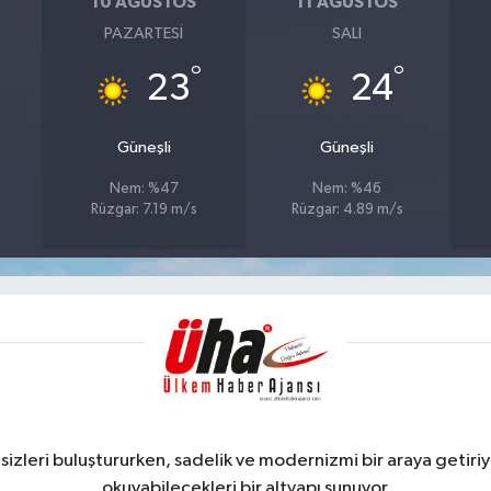
10 AĞUSTOS
11 AĞUSTOS
PAZARTESI
SALI
°
°
23
24
Güneşli
Güneşli
Nem: %47
Nem: %46
Rüzgar: 7.19 m/s
Rüzgar: 4.89 m/s
zleri buluştururken, sadelik ve modernizmi bir araya getiriyo
okuyabilecekleri bir altyapı sunuyor.