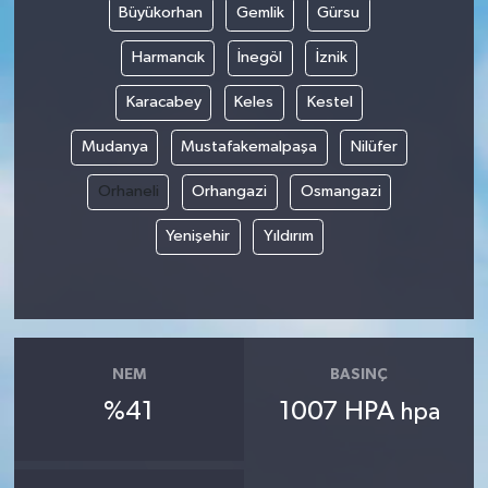
Büyükorhan
Gemlik
Gürsu
Harmancık
İnegöl
İznik
Karacabey
Keles
Kestel
Mudanya
Mustafakemalpaşa
Nilüfer
Orhaneli
Orhangazi
Osmangazi
Yenişehir
Yıldırım
NEM
BASINÇ
%41
1007 HPA
hpa