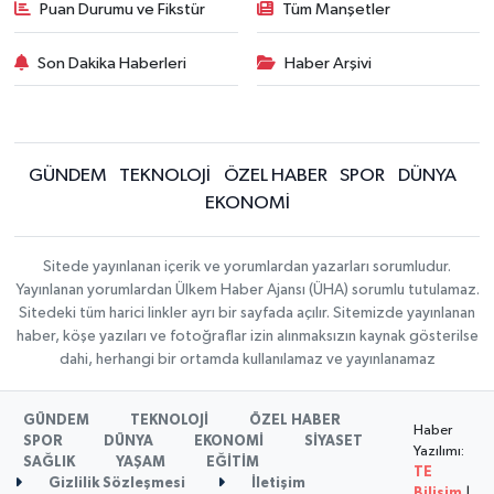
Puan Durumu ve Fikstür
Tüm Manşetler
Son Dakika Haberleri
Haber Arşivi
GÜNDEM
TEKNOLOJİ
ÖZEL HABER
SPOR
DÜNYA
EKONOMİ
Sitede yayınlanan içerik ve yorumlardan yazarları sorumludur.
Yayınlanan yorumlardan Ülkem Haber Ajansı (ÜHA) sorumlu tutulamaz.
Sitedeki tüm harici linkler ayrı bir sayfada açılır. Sitemizde yayınlanan
haber, köşe yazıları ve fotoğraflar izin alınmaksızın kaynak gösterilse
dahi, herhangi bir ortamda kullanılamaz ve yayınlanamaz
GÜNDEM
TEKNOLOJİ
ÖZEL HABER
Haber
SPOR
DÜNYA
EKONOMİ
SİYASET
Yazılımı:
SAĞLIK
YAŞAM
EĞİTİM
TE
Gizlilik Sözleşmesi
İletişim
Bilişim
|