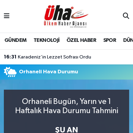
İstanbul Nöbetçi Eczaneler
İstanbul Hava Durumu
GÜNDEM
TEKNOLOJİ
ÖZEL HABER
SPOR
DÜ
İstanbul Namaz Vakitleri
16:31
Karadeniz’in Lezzet Sofrası Ordu
İstanbul Trafik Yoğunluk Haritası
Orhaneli Hava Durumu
Süper Lig Puan Durumu ve Fikstür
Tüm Manşetler
Orhaneli Bugün, Yarın ve 1
Haftalık Hava Durumu Tahmini
Son Dakika Haberleri
Haber Arşivi
ŞU AN