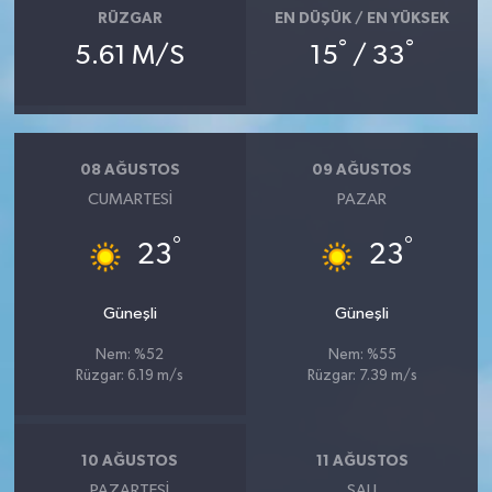
RÜZGAR
EN DÜŞÜK / EN YÜKSEK
°
°
5.61 M/S
15
/ 33
08 AĞUSTOS
09 AĞUSTOS
CUMARTESI
PAZAR
°
°
23
23
Güneşli
Güneşli
Nem: %52
Nem: %55
Rüzgar: 6.19 m/s
Rüzgar: 7.39 m/s
10 AĞUSTOS
11 AĞUSTOS
PAZARTESI
SALI