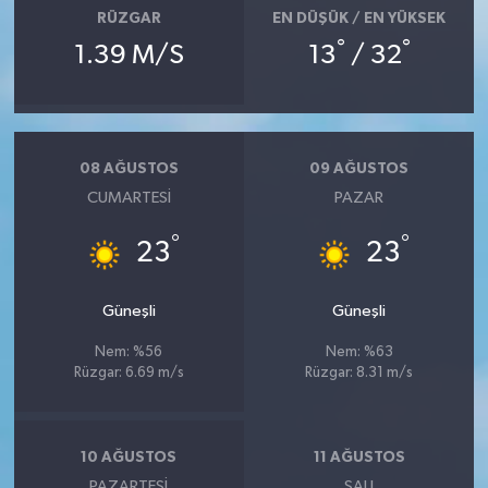
RÜZGAR
EN DÜŞÜK / EN YÜKSEK
°
°
1.39 M/S
13
/ 32
08 AĞUSTOS
09 AĞUSTOS
CUMARTESI
PAZAR
°
°
23
23
Güneşli
Güneşli
Nem: %56
Nem: %63
Rüzgar: 6.69 m/s
Rüzgar: 8.31 m/s
10 AĞUSTOS
11 AĞUSTOS
PAZARTESI
SALI