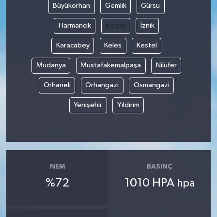
Büyükorhan
Gemlik
Gürsu
Harmancık
İnegöl
İznik
Karacabey
Keles
Kestel
Mudanya
Mustafakemalpaşa
Nilüfer
Orhaneli
Orhangazi
Osmangazi
Yenişehir
Yıldırım
NEM
BASINÇ
%72
1010 HPA
hpa