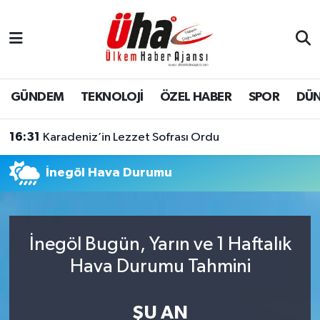
İstanbul Nöbetçi Eczaneler
İstanbul Hava Durumu
GÜNDEM
TEKNOLOJİ
ÖZEL HABER
SPOR
DÜ
İstanbul Namaz Vakitleri
16:31
Karadeniz’in Lezzet Sofrası Ordu
İstanbul Trafik Yoğunluk Haritası
İnegöl Hava Durumu
Süper Lig Puan Durumu ve Fikstür
Tüm Manşetler
İnegöl Bugün, Yarın ve 1 Haftalık
Hava Durumu Tahmini
Son Dakika Haberleri
Haber Arşivi
ŞU AN