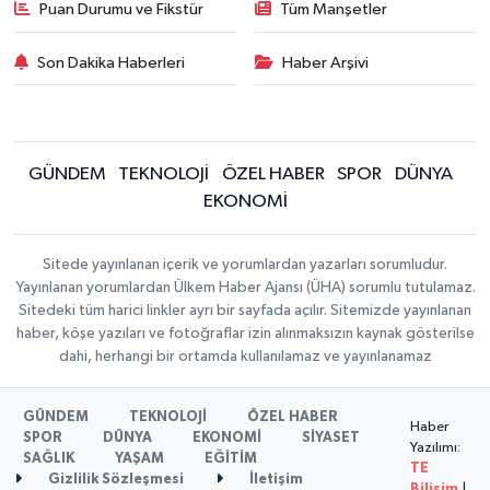
Puan Durumu ve Fikstür
Tüm Manşetler
Son Dakika Haberleri
Haber Arşivi
GÜNDEM
TEKNOLOJİ
ÖZEL HABER
SPOR
DÜNYA
EKONOMİ
Sitede yayınlanan içerik ve yorumlardan yazarları sorumludur.
Yayınlanan yorumlardan Ülkem Haber Ajansı (ÜHA) sorumlu tutulamaz.
Sitedeki tüm harici linkler ayrı bir sayfada açılır. Sitemizde yayınlanan
haber, köşe yazıları ve fotoğraflar izin alınmaksızın kaynak gösterilse
dahi, herhangi bir ortamda kullanılamaz ve yayınlanamaz
GÜNDEM
TEKNOLOJİ
ÖZEL HABER
Haber
SPOR
DÜNYA
EKONOMİ
SİYASET
Yazılımı:
SAĞLIK
YAŞAM
EĞİTİM
TE
Gizlilik Sözleşmesi
İletişim
Bilişim
|