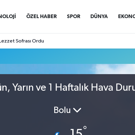
NOLOJİ
ÖZEL HABER
SPOR
DÜNYA
EKON
Lezzet Sofrası Ordu
, Yarın ve 1 Haftalık Hava Du
Bolu
°
15