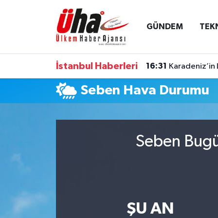
GÜNDEM
TEK
İstanbul Nöbetçi Eczaneler
İstanbul Hava Durumu
İstanbul Haberleri
16:31
Karadeniz’in 
İstanbul Namaz Vakitleri
Seben Hava Durumu
İstanbul Trafik Yoğunluk Haritası
Süper Lig Puan Durumu ve Fikstür
Seben Bugün
Tüm Manşetler
Son Dakika Haberleri
ŞU AN
Haber Arşivi