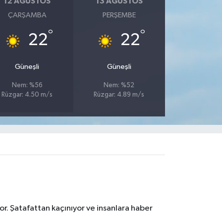
12 AĞUSTOS
13 AĞUSTOS
ÇARŞAMBA
PERŞEMBE
°
°
22
22
Güneşli
Güneşli
Nem: %56
Nem: %52
Rüzgar: 4.50 m/s
Rüzgar: 4.89 m/s
r. Şatafattan kaçınıyor ve insanlara haber