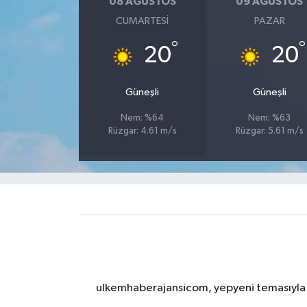
08 AĞUSTOS
09 AĞUSTOS
CUMARTESI
PAZAR
°
°
20
20
Güneşli
Güneşli
Nem: %64
Nem: %63
Rüzgar: 4.61 m/s
Rüzgar: 5.61 m/s
ulkemhaberajansicom, yepyeni temasıyla si