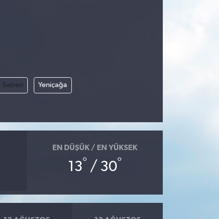
Seben
Yeniçağa
EN DÜŞÜK / EN YÜKSEK
°
°
13
/ 30