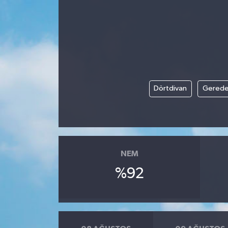
Dörtdivan
Gered
NEM
%92