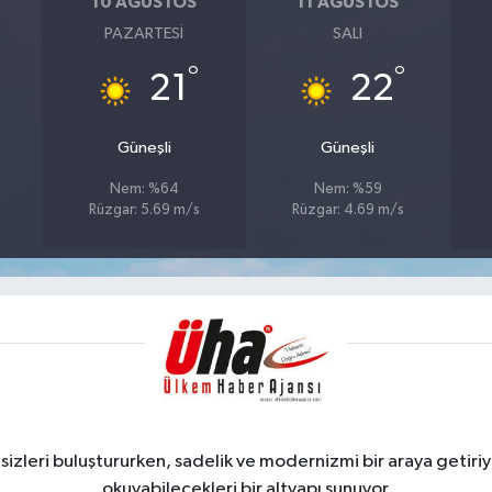
10 AĞUSTOS
11 AĞUSTOS
PAZARTESI
SALI
°
°
21
22
Güneşli
Güneşli
Nem: %64
Nem: %59
Rüzgar: 5.69 m/s
Rüzgar: 4.69 m/s
zleri buluştururken, sadelik ve modernizmi bir araya getiriyo
okuyabilecekleri bir altyapı sunuyor.