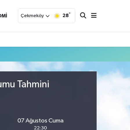
°
28
OMİ
Çekmeköy
rumu Tahmini
07 Ağustos Cuma
22:30