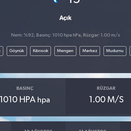
Açık
Nem: %92, Basınç: 1010 hpa hPa, Rüzgar: 1.00 m/s
e
Göynük
Kıbrıscık
Mengen
Merkez
Mudurnu
BASINÇ
RÜZGAR
1010 HPA
1.00 M/S
hpa