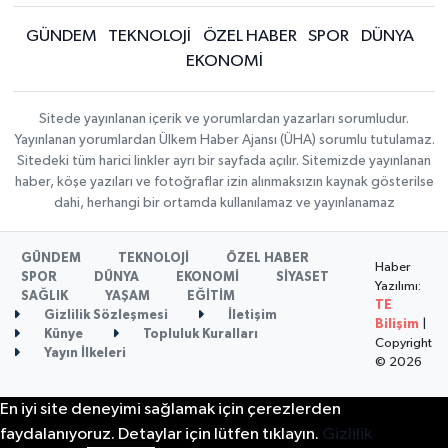
GÜNDEM
TEKNOLOJİ
ÖZEL HABER
SPOR
DÜNYA
EKONOMİ
Sitede yayınlanan içerik ve yorumlardan yazarları sorumludur.
Yayınlanan yorumlardan Ülkem Haber Ajansı (ÜHA) sorumlu tutulamaz.
Sitedeki tüm harici linkler ayrı bir sayfada açılır. Sitemizde yayınlanan
haber, köşe yazıları ve fotoğraflar izin alınmaksızın kaynak gösterilse
dahi, herhangi bir ortamda kullanılamaz ve yayınlanamaz
GÜNDEM
TEKNOLOJİ
ÖZEL HABER
Haber
SPOR
DÜNYA
EKONOMİ
SİYASET
Yazılımı:
SAĞLIK
YAŞAM
EĞİTİM
TE
Gizlilik Sözleşmesi
İletişim
Bilişim
|
Künye
Topluluk Kuralları
Copyright
Yayın İlkeleri
© 2026
En iyi site deneyimi sağlamak için çerezlerden
faydalanıyoruz. Detaylar için lütfen tıklayın.
Gizlilik