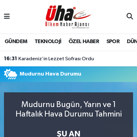
İstanbul Nöbetçi Eczaneler
İstanbul Hava Durumu
GÜNDEM
TEKNOLOJİ
ÖZEL HABER
SPOR
DÜ
İstanbul Namaz Vakitleri
16:31
Karadeniz’in Lezzet Sofrası Ordu
İstanbul Trafik Yoğunluk Haritası
Mudurnu Hava Durumu
Süper Lig Puan Durumu ve Fikstür
Tüm Manşetler
Mudurnu Bugün, Yarın ve 1
Haftalık Hava Durumu Tahmini
Son Dakika Haberleri
Haber Arşivi
ŞU AN