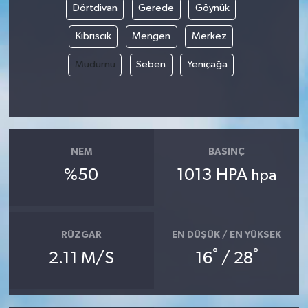
Dörtdivan
Gerede
Göynük
Kıbrıscık
Mengen
Merkez
Mudurnu
Seben
Yeniçağa
NEM
BASINÇ
%50
1013 HPA
hpa
RÜZGAR
EN DÜŞÜK / EN YÜKSEK
°
°
2.11 M/S
16
/ 28