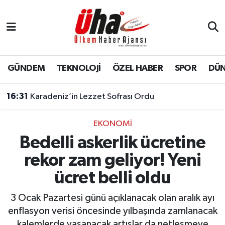
İstanbul Nöbetçi Eczaneler
İstanbul Hava Durumu
GÜNDEM
TEKNOLOJİ
ÖZEL HABER
SPOR
DÜ
İstanbul Namaz Vakitleri
16:31
Karadeniz’in Lezzet Sofrası Ordu
İstanbul Trafik Yoğunluk Haritası
EKONOMİ
Bedelli askerlik ücretine
Süper Lig Puan Durumu ve Fikstür
rekor zam geliyor! Yeni
Tüm Manşetler
ücret belli oldu
Son Dakika Haberleri
3 Ocak Pazartesi günü açıklanacak olan aralık ayı
enflasyon verisi öncesinde yılbaşında zamlanacak
Haber Arşivi
kalemlerde yaşanacak artışlar da netleşmeye