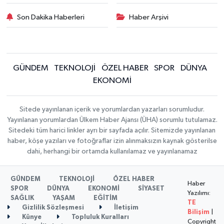
Son Dakika Haberleri
Haber Arşivi
GÜNDEM
TEKNOLOJİ
ÖZEL HABER
SPOR
DÜNYA
EKONOMİ
Sitede yayınlanan içerik ve yorumlardan yazarları sorumludur.
Yayınlanan yorumlardan Ülkem Haber Ajansı (ÜHA) sorumlu tutulamaz.
Sitedeki tüm harici linkler ayrı bir sayfada açılır. Sitemizde yayınlanan
haber, köşe yazıları ve fotoğraflar izin alınmaksızın kaynak gösterilse
dahi, herhangi bir ortamda kullanılamaz ve yayınlanamaz
GÜNDEM
TEKNOLOJİ
ÖZEL HABER
Haber
SPOR
DÜNYA
EKONOMİ
SİYASET
Yazılımı:
SAĞLIK
YAŞAM
EĞİTİM
TE
Gizlilik Sözleşmesi
İletişim
Bilişim
|
Künye
Topluluk Kuralları
Copyright