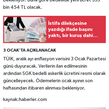
bekleniyor. Buna göre bedellide yeni ücret 333
bin 454 TL olacak.
İstifa dilekçesine
yazdığı ifade başını
yaktı, bir kuruş dahi
tazminat alamadı
3 OCAK'TA AÇIKLANACAK
TÜİK, aralık ayı enflasyon verisini 3 Ocak Pazartesi
günü duyuracak. Verilerin ilan edilmesinin
ardından SGK bedelli askerlik ücretini resmi olarak
güncelleyecek. Ödemelerin ocak ayının son
haftasından itibaren alınması bekleniyor.
kaynak:haberler.com