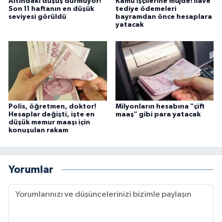
Altındaki düşüş durmuyor!
Kamu işçilerine müjde! İlave
Son 11 haftanın en düşük
tediye ödemeleri
seviyesi görüldü
bayramdan önce hesaplara
yatacak
Polis, öğretmen, doktor!
Milyonların hesabına "çift
Hesaplar değişti, işte en
maaş" gibi para yatacak
düşük memur maaşı için
konuşulan rakam
Yorumlar