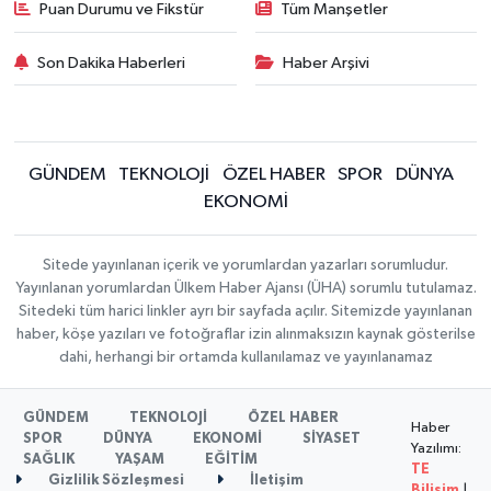
Puan Durumu ve Fikstür
Tüm Manşetler
Son Dakika Haberleri
Haber Arşivi
GÜNDEM
TEKNOLOJİ
ÖZEL HABER
SPOR
DÜNYA
EKONOMİ
Sitede yayınlanan içerik ve yorumlardan yazarları sorumludur.
Yayınlanan yorumlardan Ülkem Haber Ajansı (ÜHA) sorumlu tutulamaz.
Sitedeki tüm harici linkler ayrı bir sayfada açılır. Sitemizde yayınlanan
haber, köşe yazıları ve fotoğraflar izin alınmaksızın kaynak gösterilse
dahi, herhangi bir ortamda kullanılamaz ve yayınlanamaz
GÜNDEM
TEKNOLOJİ
ÖZEL HABER
Haber
SPOR
DÜNYA
EKONOMİ
SİYASET
Yazılımı:
SAĞLIK
YAŞAM
EĞİTİM
TE
Gizlilik Sözleşmesi
İletişim
Bilişim
|