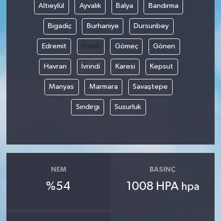
Altıeylül
Ayvalık
Balya
Bandırma
Bigadiç
Burhaniye
Dursunbey
Edremit
Erdek
Gömeç
Gönen
Havran
İvrindi
Karesi
Kepsut
Manyas
Marmara
Savaştepe
Sındırgı
Susurluk
NEM
BASINÇ
%54
1008 HPA
hpa