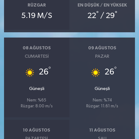
RÜZGAR
EN DÜŞÜK / EN YÜKSEK
°
°
5.19 M/S
22
/ 29
08 AĞUSTOS
09 AĞUSTOS
CUMARTESI
PAZAR
°
°
26
26
Güneşli
Güneşli
Nem: %65
Nem: %74
Rüzgar: 8.00 m/s
Rüzgar: 11.61 m/s
10 AĞUSTOS
11 AĞUSTOS
PAZARTESI
SALI