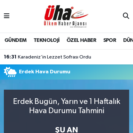
İstanbul Nöbetçi Eczaneler
İstanbul Hava Durumu
GÜNDEM
TEKNOLOJİ
ÖZEL HABER
SPOR
DÜ
İstanbul Namaz Vakitleri
16:31
Karadeniz’in Lezzet Sofrası Ordu
İstanbul Trafik Yoğunluk Haritası
Erdek Hava Durumu
Süper Lig Puan Durumu ve Fikstür
Tüm Manşetler
Erdek Bugün, Yarın ve 1 Haftalık
Hava Durumu Tahmini
Son Dakika Haberleri
Haber Arşivi
ŞU AN