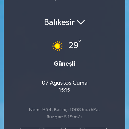
Balıkesir
°
29
Güneşli
07 Ağustos Cuma
15:15
Nem: %54, Basınç: 1008 hpa hPa,
Rüzgar: 5.19 m/s