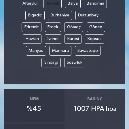
Altıeylül
Ayvalık
Balya
Bandırma
Bigadiç
Burhaniye
Dursunbey
Edremit
Erdek
Gömeç
Gönen
Havran
İvrindi
Karesi
Kepsut
Manyas
Marmara
Savaştepe
Sındırgı
Susurluk
NEM
BASINÇ
%45
1007 HPA
hpa