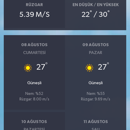
RÜZGAR
EN DÜŞÜK / EN YÜKSEK
°
°
5.39 M/S
22
/ 30
08 AĞUSTOS
09 AĞUSTOS
CUMARTESI
PAZAR
°
°
27
27
Güneşli
Güneşli
Nem: %52
Nem: %55
Rüzgar: 8.00 m/s
Rüzgar: 9.69 m/s
10 AĞUSTOS
11 AĞUSTOS
PAZARTESI
SALI