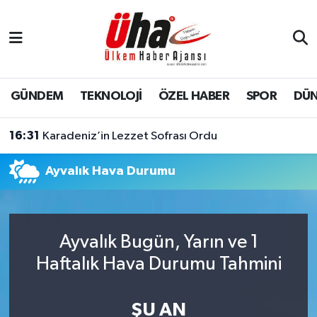
İstanbul Nöbetçi Eczaneler
İstanbul Hava Durumu
GÜNDEM
TEKNOLOJİ
ÖZEL HABER
SPOR
DÜ
İstanbul Namaz Vakitleri
16:31
Karadeniz’in Lezzet Sofrası Ordu
İstanbul Trafik Yoğunluk Haritası
Ayvalık Hava Durumu
Süper Lig Puan Durumu ve Fikstür
Tüm Manşetler
Ayvalık Bugün, Yarın ve 1
Haftalık Hava Durumu Tahmini
Son Dakika Haberleri
Haber Arşivi
ŞU AN