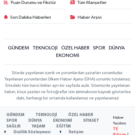
Puan Durumu ve Fikstür
Tüm Manşetler
Son Dakika Haberleri
Haber Arşivi
GÜNDEM
TEKNOLOJİ
ÖZEL HABER
SPOR
DÜNYA
EKONOMİ
Sitede yayınlanan içerik ve yorumlardan yazarları sorumludur.
Yayınlanan yorumlardan Ülkem Haber Ajansı (ÜHA) sorumlu tutulamaz.
Sitedeki tüm harici linkler ayrı bir sayfada açılır. Sitemizde yayınlanan
haber, köşe yazıları ve fotoğraflar izin alınmaksızın kaynak gösterilse
dahi, herhangi bir ortamda kullanılamaz ve yayınlanamaz
GÜNDEM
TEKNOLOJİ
ÖZEL HABER
Haber
SPOR
DÜNYA
EKONOMİ
SİYASET
Yazılımı:
SAĞLIK
YAŞAM
EĞİTİM
TE
Gizlilik Sözleşmesi
İletişim
Bilişim
|