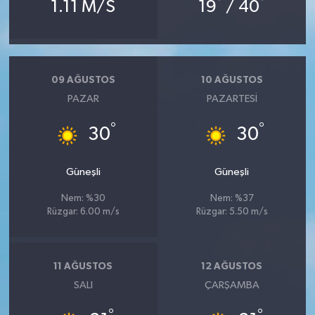
°
°
1.11 M/S
19
/ 40
09 AĞUSTOS
10 AĞUSTOS
PAZAR
PAZARTESI
°
°
30
30
Güneşli
Güneşli
Nem: %30
Nem: %37
Rüzgar: 6.00 m/s
Rüzgar: 5.50 m/s
11 AĞUSTOS
12 AĞUSTOS
SALI
ÇARŞAMBA