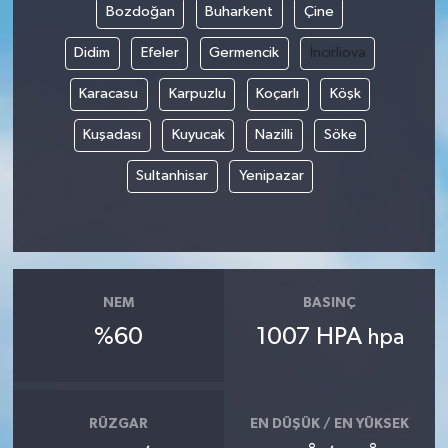
Bozdoğan
Buharkent
Çine
Didim
Efeler
Germencik
İncirliova
Karacasu
Karpuzlu
Koçarlı
Köşk
Kuşadası
Kuyucak
Nazilli
Söke
Sultanhisar
Yenipazar
NEM
BASINÇ
%60
1007 HPA
hpa
RÜZGAR
EN DÜŞÜK / EN YÜKSEK