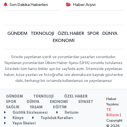
Son Dakika Haberleri
Haber Arşivi
GÜNDEM
TEKNOLOJİ
ÖZEL HABER
SPOR
DÜNYA
EKONOMİ
Sitede yayınlanan içerik ve yorumlardan yazarları sorumludur.
Yayınlanan yorumlardan Ülkem Haber Ajansı (ÜHA) sorumlu tutulamaz.
Sitedeki tüm harici linkler ayrı bir sayfada açılır. Sitemizde yayınlanan
haber, köşe yazıları ve fotoğraflar izin alınmaksızın kaynak gösterilse
dahi, herhangi bir ortamda kullanılamaz ve yayınlanamaz
GÜNDEM
TEKNOLOJİ
ÖZEL HABER
Haber
SPOR
DÜNYA
EKONOMİ
SİYASET
Yazılımı:
SAĞLIK
YAŞAM
EĞİTİM
TE
Gizlilik Sözleşmesi
İletişim
Bilişim
|
Künye
Topluluk Kuralları
Copyright
Yayın İlkeleri
© 2026