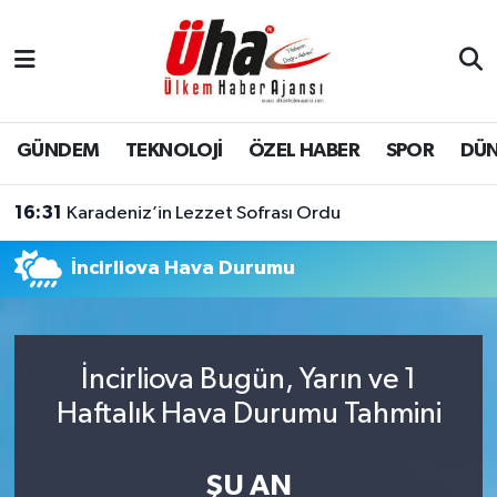
İstanbul Nöbetçi Eczaneler
İstanbul Hava Durumu
GÜNDEM
TEKNOLOJİ
ÖZEL HABER
SPOR
DÜ
İstanbul Namaz Vakitleri
16:31
Karadeniz’in Lezzet Sofrası Ordu
İstanbul Trafik Yoğunluk Haritası
İncirliova Hava Durumu
Süper Lig Puan Durumu ve Fikstür
Tüm Manşetler
İncirliova Bugün, Yarın ve 1
Haftalık Hava Durumu Tahmini
Son Dakika Haberleri
Haber Arşivi
ŞU AN