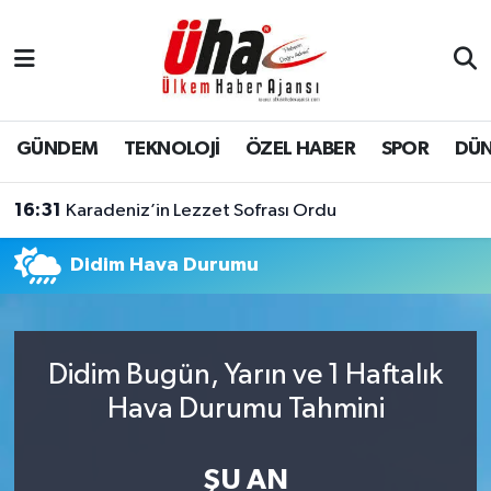
İstanbul Nöbetçi Eczaneler
İstanbul Hava Durumu
GÜNDEM
TEKNOLOJİ
ÖZEL HABER
SPOR
DÜ
İstanbul Namaz Vakitleri
16:31
Karadeniz’in Lezzet Sofrası Ordu
İstanbul Trafik Yoğunluk Haritası
Didim Hava Durumu
Süper Lig Puan Durumu ve Fikstür
Tüm Manşetler
Didim Bugün, Yarın ve 1 Haftalık
Hava Durumu Tahmini
Son Dakika Haberleri
Haber Arşivi
ŞU AN