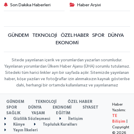
Son Dakika Haberleri
Haber Arşivi
GÜNDEM
TEKNOLOJİ
ÖZEL HABER
SPOR
DÜNYA
EKONOMİ
Sitede yayınlanan içerik ve yorumlardan yazarları sorumludur.
Yayınlanan yorumlardan Ülkem Haber Ajansı (ÜHA) sorumlu tutulamaz.
Sitedeki tüm harici linkler ayrı bir sayfada açılır. Sitemizde yayınlanan
haber, köşe yazıları ve fotoğraflar izin alınmaksızın kaynak gösterilse
dahi, herhangi bir ortamda kullanılamaz ve yayınlanamaz
GÜNDEM
TEKNOLOJİ
ÖZEL HABER
Haber
SPOR
DÜNYA
EKONOMİ
SİYASET
Yazılımı:
SAĞLIK
YAŞAM
EĞİTİM
TE
Gizlilik Sözleşmesi
İletişim
Bilişim
|
Künye
Topluluk Kuralları
Copyright
Yayın İlkeleri
© 2026