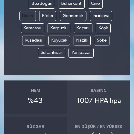
Bozdoğan
Buharkent
Çine
Didim
Efeler
Germencik
İncirliova
Karacasu
Karpuzlu
Koçarlı
Köşk
Kuşadası
Kuyucak
Nazilli
Söke
Sultanhisar
Yenipazar
NEM
BASINÇ
%43
1007 HPA
hpa
RÜZGAR
EN DÜŞÜK / EN YÜKSEK