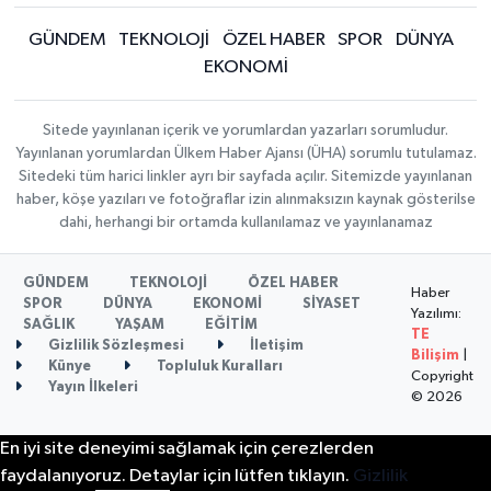
GÜNDEM
TEKNOLOJİ
ÖZEL HABER
SPOR
DÜNYA
EKONOMİ
Sitede yayınlanan içerik ve yorumlardan yazarları sorumludur.
Yayınlanan yorumlardan Ülkem Haber Ajansı (ÜHA) sorumlu tutulamaz.
Sitedeki tüm harici linkler ayrı bir sayfada açılır. Sitemizde yayınlanan
haber, köşe yazıları ve fotoğraflar izin alınmaksızın kaynak gösterilse
dahi, herhangi bir ortamda kullanılamaz ve yayınlanamaz
GÜNDEM
TEKNOLOJİ
ÖZEL HABER
Haber
SPOR
DÜNYA
EKONOMİ
SİYASET
Yazılımı:
SAĞLIK
YAŞAM
EĞİTİM
TE
Gizlilik Sözleşmesi
İletişim
Bilişim
|
Künye
Topluluk Kuralları
Copyright
Yayın İlkeleri
© 2026
En iyi site deneyimi sağlamak için çerezlerden
faydalanıyoruz. Detaylar için lütfen tıklayın.
Gizlilik