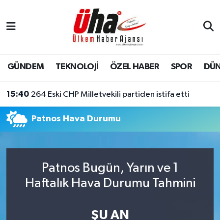
İstanbul Nöbetçi Eczaneler
İstanbul Hava Durumu
GÜNDEM
TEKNOLOJİ
ÖZEL HABER
SPOR
DÜ
İstanbul Namaz Vakitleri
15:40
264 Eski CHP Milletvekili partiden istifa etti
İstanbul Trafik Yoğunluk Haritası
Patnos Hava Durumu
Süper Lig Puan Durumu ve Fikstür
Tüm Manşetler
Patnos Bugün, Yarın ve 1
Haftalık Hava Durumu Tahmini
Son Dakika Haberleri
Haber Arşivi
ŞU AN