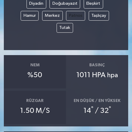
Diyadin
Doğubayazıt
Eleşkirt
Hamur
Merkez
Patnos
Taşlıçay
Tutak
NEM
BASINÇ
%50
1011 HPA
hpa
RÜZGAR
EN DÜŞÜK / EN YÜKSEK
°
°
1.50 M/S
14
/ 32